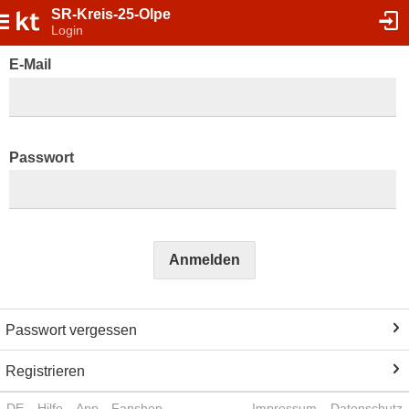
SR-Kreis-25-Olpe
Login
E-Mail
Passwort
Anmelden
Passwort vergessen
Registrieren
DE
Hilfe
App
Fanshop
Impressum
Datenschutz