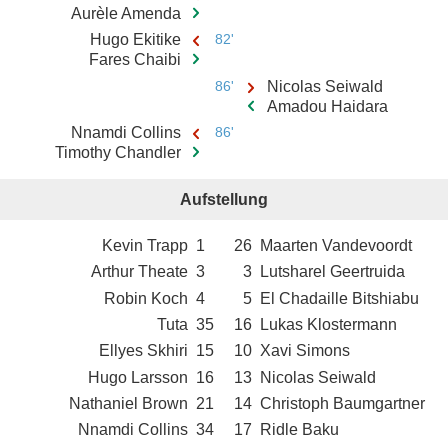
Aurèle Amenda
Hugo Ekitike
82'
Fares Chaibi
86'
Nicolas Seiwald
Amadou Haidara
Nnamdi Collins
86'
Timothy Chandler
Aufstellung
Kevin Trapp
1
26
Maarten Vandevoordt
Arthur Theate
3
3
Lutsharel Geertruida
Robin Koch
4
5
El Chadaille Bitshiabu
Tuta
35
16
Lukas Klostermann
Ellyes Skhiri
15
10
Xavi Simons
Hugo Larsson
16
13
Nicolas Seiwald
Nathaniel Brown
21
14
Christoph Baumgartner
Nnamdi Collins
34
17
Ridle Baku