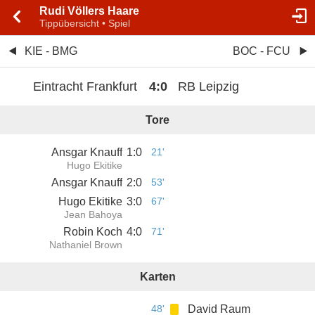
Rudi Völlers Haare
Tippübersicht • Spiel
KIE - BMG
BOC - FCU
Eintracht Frankfurt
4
:
0
RB Leipzig
Tore
Ansgar Knauff
1
:
0
21'
Hugo Ekitike
Ansgar Knauff
2
:
0
53'
Hugo Ekitike
3
:
0
67'
Jean Bahoya
Robin Koch
4
:
0
71'
Nathaniel Brown
Karten
48'
David Raum