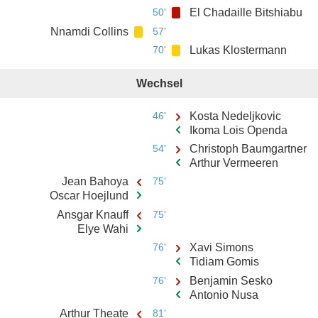
50'
El Chadaille Bitshiabu
Nnamdi Collins
57'
70'
Lukas Klostermann
Wechsel
46'
Kosta Nedeljkovic
Ikoma Lois Openda
54'
Christoph Baumgartner
Arthur Vermeeren
Jean Bahoya
75'
Oscar Hoejlund
Ansgar Knauff
75'
Elye Wahi
76'
Xavi Simons
Tidiam Gomis
76'
Benjamin Sesko
Antonio Nusa
Arthur Theate
81'