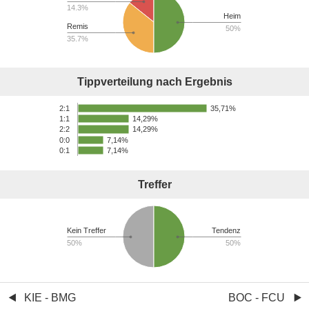
14.3%
Heim
Remis
50%
35.7%
Tippverteilung nach Ergebnis
35,71%
2:1
14,29%
1:1
14,29%
2:2
0:0
7,14%
0:1
7,14%
Treffer
Kein Treffer
Tendenz
50%
50%
KIE - BMG
BOC - FCU