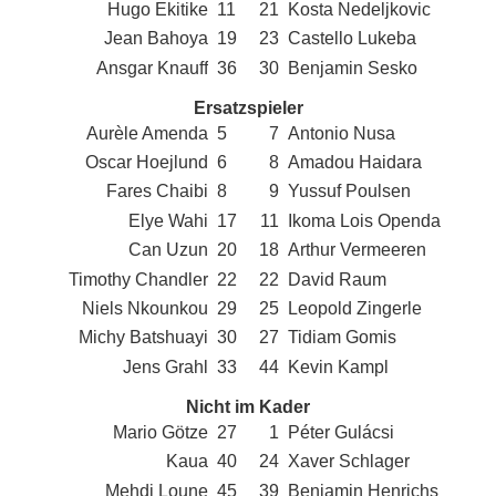
Hugo Ekitike
11
21
Kosta Nedeljkovic
Jean Bahoya
19
23
Castello Lukeba
Ansgar Knauff
36
30
Benjamin Sesko
Ersatzspieler
Aurèle Amenda
5
7
Antonio Nusa
Oscar Hoejlund
6
8
Amadou Haidara
Fares Chaibi
8
9
Yussuf Poulsen
Elye Wahi
17
11
Ikoma Lois Openda
Can Uzun
20
18
Arthur Vermeeren
Timothy Chandler
22
22
David Raum
Niels Nkounkou
29
25
Leopold Zingerle
Michy Batshuayi
30
27
Tidiam Gomis
Jens Grahl
33
44
Kevin Kampl
Nicht im Kader
Mario Götze
27
1
Péter Gulácsi
Kaua
40
24
Xaver Schlager
Mehdi Loune
45
39
Benjamin Henrichs