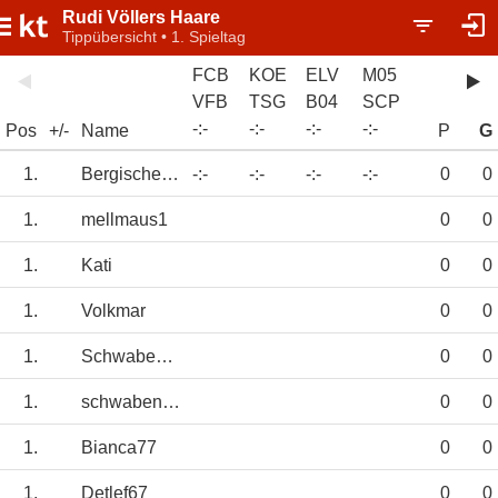
Rudi Völlers Haare
Tippübersicht • 1. Spieltag
FCB
KOE
ELV
M05
VFB
TSG
B04
SCP
-
:
-
-
:
-
-
:
-
-
:
-
Pos
+/-
Name
P
G
1.
BergischerLoewe
-:-
-:-
-:-
-:-
0
0
1.
mellmaus1
0
0
1.
Kati
0
0
1.
Volkmar
0
0
1.
SchwabeNRW
0
0
1.
schwabenmaedel
0
0
1.
Bianca77
0
0
1.
Detlef67
0
0