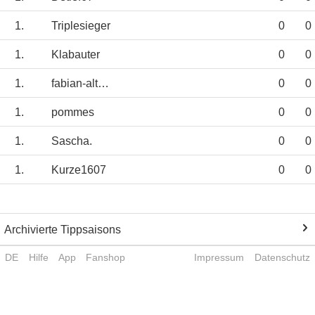
1.
Triplesieger
0
0
1.
Klabauter
0
0
1.
fabian-althaus
0
0
1.
pommes
0
0
1.
Sascha.
0
0
1.
Kurze1607
0
0
Archivierte Tippsaisons
DE
Hilfe
App
Fanshop
Impressum
Datenschutz