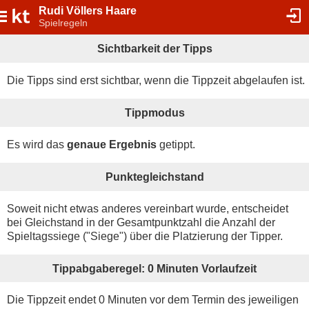
Rudi Völlers Haare
Spielregeln
Sichtbarkeit der Tipps
Die Tipps sind erst sichtbar, wenn die Tippzeit abgelaufen ist.
Tippmodus
Es wird das
genaue Ergebnis
getippt.
Punktegleichstand
Soweit nicht etwas anderes vereinbart wurde, entscheidet
bei Gleichstand in der Gesamtpunktzahl die Anzahl der
Spieltagssiege ("Siege") über die Platzierung der Tipper.
Tippabgaberegel: 0 Minuten Vorlaufzeit
Die Tippzeit endet 0 Minuten vor dem Termin des jeweiligen