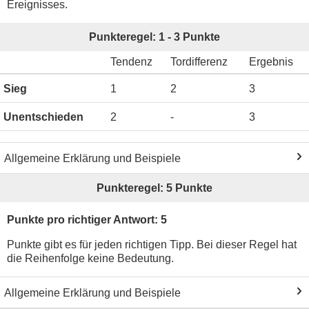
Ereignisses.
Punkteregel: 1 - 3 Punkte
Tendenz
Tordifferenz
Ergebnis
Sieg
1
2
3
Unentschieden
2
-
3
Allgemeine Erklärung und Beispiele
Punkteregel: 5 Punkte
Punkte pro richtiger Antwort: 5
Punkte gibt es für jeden richtigen Tipp. Bei dieser Regel hat
die Reihenfolge keine Bedeutung.
Allgemeine Erklärung und Beispiele