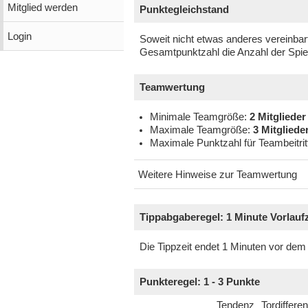
Mitglied werden
Punktegleichstand
Login
Soweit nicht etwas anderes vereinbart
Gesamtpunktzahl die Anzahl der Spielt
Teamwertung
Minimale Teamgröße:
2 Mitglieder
Maximale Teamgröße:
3 Mitgliede
Maximale Punktzahl für Teambeitrit
Weitere Hinweise zur Teamwertung
Tippabgaberegel: 1 Minute Vorlaufz
Die Tippzeit endet 1 Minuten vor dem
Punkteregel: 1 - 3 Punkte
Tendenz
Tordiffere