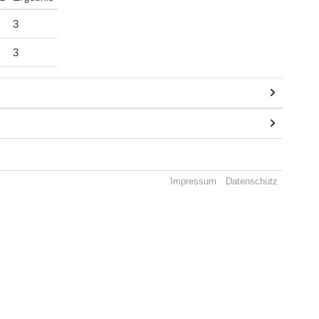
3
3
Impressum
Datenschutz