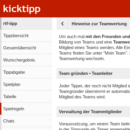
rtf-tipp
Hinweise zur Teamwertung
Tippübersicht
Um auch mal
mit den Freunden und
Bildung von Teams und eine
Teamwe
Mitglied eines Teams werden. Alle E
Gesamtübersicht
Teams finden Sie unter "Mein Team".
Teamwertung wechseln.
Wunschergebnis
Tippabgabe
Team gründen • Teamleiter
Spielplan
Jeder Tipper, der noch nicht Mitglied
Teamgründer übernimmt er automatisc
Tabelle
Mitglied des Teams wird.
Spielregeln
Verwaltung der Teammitglieder
Chats
Voraussetzung, um einem Team beitre
in der Tipprunde als Tipper angemelde