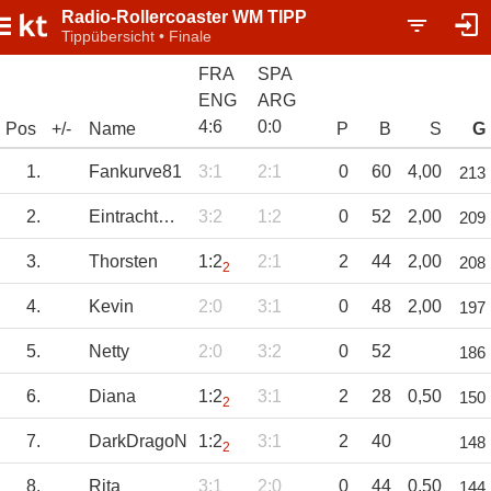
Radio-Rollercoaster WM TIPP
Tippübersicht • Finale
FRA
SPA
ENG
ARG
4
:
6
0
:
0
Pos
+/-
Name
P
B
S
G
1.
Fankurve81
3:1
2:1
0
60
4,00
213
2.
EintrachtRolf
3:2
1:2
0
52
2,00
209
3.
Thorsten
1:2
2:1
2
44
2,00
208
2
4.
Kevin
2:0
3:1
0
48
2,00
197
5.
Netty
2:0
3:2
0
52
186
6.
Diana
1:2
3:1
2
28
0,50
150
2
7.
DarkDragoN
1:2
3:1
2
40
148
2
8.
Rita
3:1
2:0
0
44
0,50
144