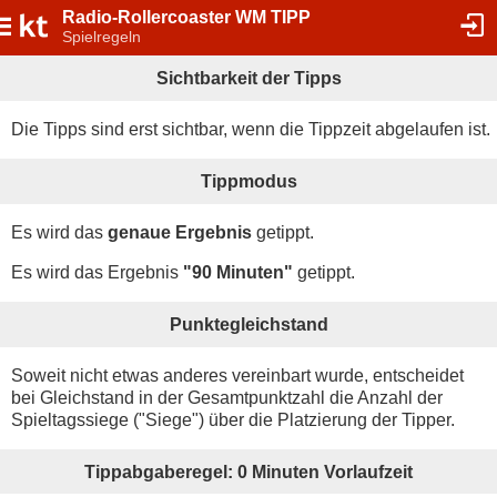
Radio-Rollercoaster WM TIPP
Spielregeln
Sichtbarkeit der Tipps
Die Tipps sind erst sichtbar, wenn die Tippzeit abgelaufen ist.
Tippmodus
Es wird das
genaue Ergebnis
getippt.
Es wird das Ergebnis
"90 Minuten"
getippt.
Punktegleichstand
Soweit nicht etwas anderes vereinbart wurde, entscheidet
bei Gleichstand in der Gesamtpunktzahl die Anzahl der
Spieltagssiege ("Siege") über die Platzierung der Tipper.
Tippabgaberegel: 0 Minuten Vorlaufzeit