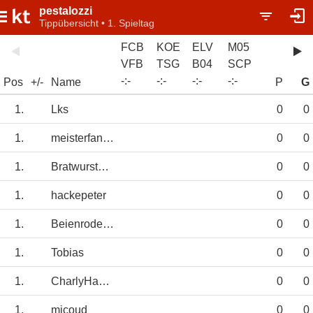
pestalozzi
Tippübersicht • 1. Spieltag
FCB
KOE
ELV
M05
VFB
TSG
B04
SCP
-
:
-
-
:
-
-
:
-
-
:
-
Pos
+/-
Name
P
G
1.
Lks
0
0
1.
meisterfan09
0
0
1.
Bratwurstkalle
0
0
1.
hackepeter
0
0
1.
Beienrode1967
0
0
1.
Tobias
0
0
1.
CharlyHandschuh
0
0
1.
micoud
0
0