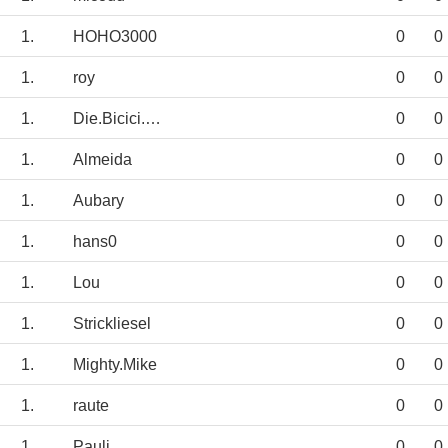
1.
HOHO3000
0
0
1.
roy
0
0
1.
Die.Bicici.Boyz
0
0
1.
Almeida
0
0
1.
Aubary
0
0
1.
hans0
0
0
1.
Lou
0
0
1.
Strickliesel
0
0
1.
Mighty.Mike
0
0
1.
raute
0
0
1.
Pauli
0
0