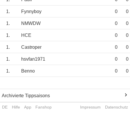
1.
Fynnyboy
0
0
1.
NMWDW
0
0
1.
HCE
0
0
1.
Castroper
0
0
1.
hsvfan1971
0
0
1.
Benno
0
0
Archivierte Tippsaisons
DE
Hilfe
App
Fanshop
Impressum
Datenschutz