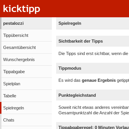
pestalozzi
Spielregeln
Tippübersicht
Sichtbarkeit der Tipps
Gesamtübersicht
Die Tipps sind erst sichtbar, wenn die 
Wunschergebnis
Tippmodus
Tippabgabe
Es wird das
genaue Ergebnis
getippt
Spielplan
Punktegleichstand
Tabelle
Soweit nicht etwas anderes vereinbart
Spielregeln
Gesamtpunktzahl die Anzahl der Spielt
Chats
Tippabgaberegel: 0 Minuten Vorlau