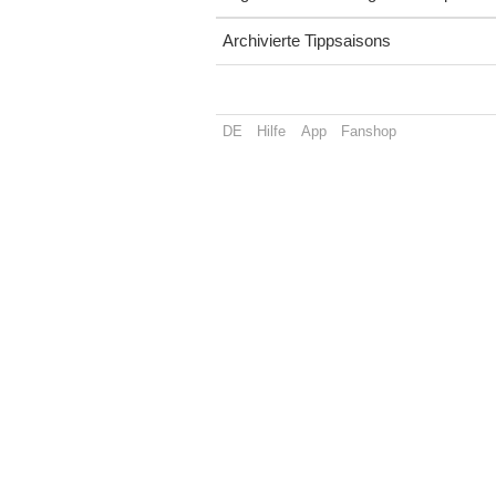
Archivierte Tippsaisons
DE
Hilfe
App
Fanshop