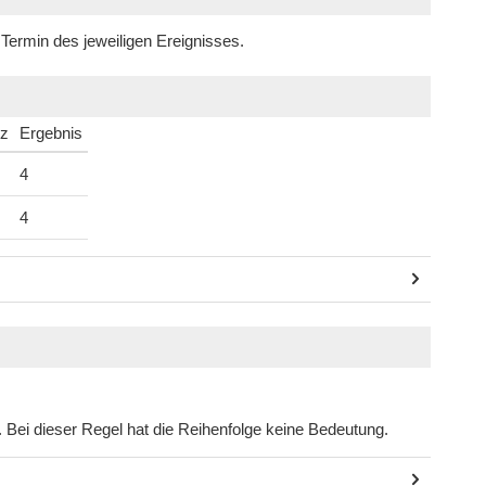
 Termin des jeweiligen Ereignisses.
nz
Ergebnis
4
4
p. Bei dieser Regel hat die Reihenfolge keine Bedeutung.