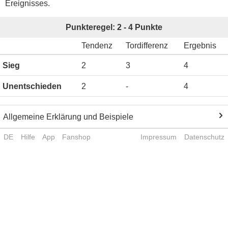
Ereignisses.
Punkteregel: 2 - 4 Punkte
Tendenz
Tordifferenz
Ergebnis
Sieg
2
3
4
Unentschieden
2
-
4
Allgemeine Erklärung und Beispiele
DE
Hilfe
App
Fanshop
Impressum
Datenschutz