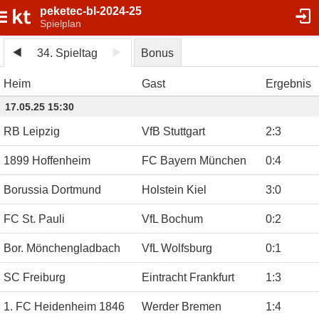
peketec-bl-2024-25
Spielplan
34. Spieltag
Bonus
Heim
Gast
Ergebnis
17.05.25 15:30
RB Leipzig
VfB Stuttgart
2
:
3
1899 Hoffenheim
FC Bayern München
0
:
4
Borussia Dortmund
Holstein Kiel
3
:
0
FC St. Pauli
VfL Bochum
0
:
2
Bor. Mönchengladbach
VfL Wolfsburg
0
:
1
SC Freiburg
Eintracht Frankfurt
1
:
3
1. FC Heidenheim 1846
Werder Bremen
1
:
4