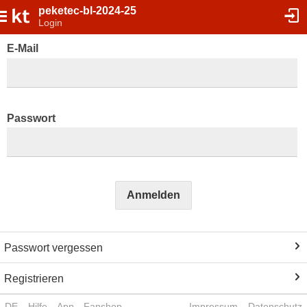
peketec-bl-2024-25
Login
E-Mail
Passwort
Anmelden
Passwort vergessen
Registrieren
DE
Hilfe
App
Fanshop
Impressum
Datenschutz