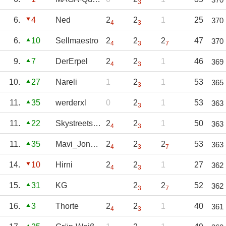
3
6.
4
Ned
2
2
1
25
370
4
3
6.
10
Sellmaestro
2
2
2
47
370
4
3
7
9.
7
DerErpel
2
2
1
46
369
4
3
10.
27
Nareli
1
2
1
53
365
3
11.
35
werderxl
0
2
1
53
363
3
11.
22
Skystreetsoccer
2
2
1
50
363
4
3
11.
35
Mavi_Jones88
2
2
2
53
363
4
3
7
14.
10
Hirni
2
2
1
27
362
4
3
15.
31
KG
2
2
52
362
3
7
16.
3
Thorte
2
2
1
40
361
4
3