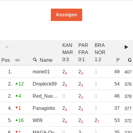
Anzeigen
KAN
PAR
BRA
MAR
FRA
NOR
0
:
3
0
:
1
1
:
2
Pos
+/-
Name
P
G
1.
morie01
2
2
1
49
407
4
3
2.
12
Dropkick89
2
2
1
54
378
4
3
2.
4
Red_Nax_Ela
0
2
1
46
378
3
4.
1
Panagiotis
2
2
1
37
377
4
3
5.
16
W09
2
2
2
53
372
4
3
7
6.
1
MAGA-Quark
0
2
1
35
370