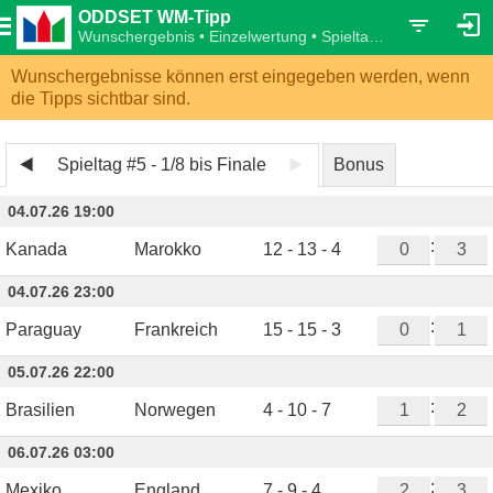
ODDSET WM-Tipp
Wunschergebnis • Einzelwertung • Spieltag #5 - 1/8 bis Finale
Wunschergebnisse können erst eingegeben werden, wenn
die Tipps sichtbar sind.
Spieltag #5 - 1/8 bis Finale
Bonus
04.07.26 19:00
:
Kanada
Marokko
12 - 13 - 4
04.07.26 23:00
:
Paraguay
Frankreich
15 - 15 - 3
05.07.26 22:00
:
Brasilien
Norwegen
4 - 10 - 7
06.07.26 03:00
:
Mexiko
England
7 - 9 - 4