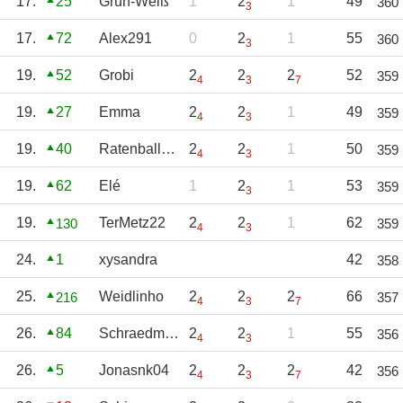
17.
25
Grün-Weiß
1
2
1
49
360
3
17.
72
Alex291
0
2
1
55
360
3
19.
52
Grobi
2
2
2
52
359
4
3
7
19.
27
Emma
2
2
1
49
359
4
3
19.
40
Ratenballsport
2
2
1
50
359
4
3
19.
62
Elé
1
2
1
53
359
3
19.
TerMetz22
2
2
1
62
130
359
4
3
24.
1
xysandra
42
358
25.
Weidlinho
2
2
2
66
216
357
4
3
7
26.
84
Schraedman
2
2
1
55
356
4
3
26.
5
Jonasnk04
2
2
2
42
356
4
3
7