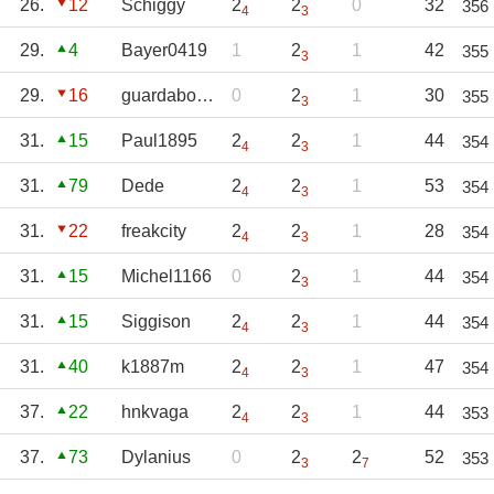
26.
12
Schiggy
2
2
0
32
356
4
3
29.
4
Bayer0419
1
2
1
42
355
3
29.
16
guardabosque96
0
2
1
30
355
3
31.
15
Paul1895
2
2
1
44
354
4
3
31.
79
Dede
2
2
1
53
354
4
3
31.
22
freakcity
2
2
1
28
354
4
3
31.
15
Michel1166
0
2
1
44
354
3
31.
15
Siggison
2
2
1
44
354
4
3
31.
40
k1887m
2
2
1
47
354
4
3
37.
22
hnkvaga
2
2
1
44
353
4
3
37.
73
Dylanius
0
2
2
52
353
3
7