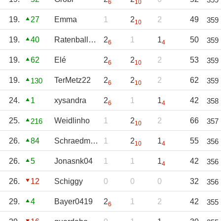
6
10
19.
27
Emma
1
2
2
49
359
10
19.
40
Ratenballsport
2
1
1
50
359
6
4
19.
62
Elé
2
2
2
53
359
6
10
19.
TerMetz22
2
2
2
62
130
359
6
10
24.
1
xysandra
2
1
1
42
358
6
4
25.
Weidlinho
1
2
2
66
216
357
10
26.
84
Schraedman
1
2
1
55
356
10
4
26.
5
Jonasnk04
1
1
1
42
356
4
26.
12
Schiggy
0
0
0
32
356
29.
4
Bayer0419
2
1
2
42
355
6