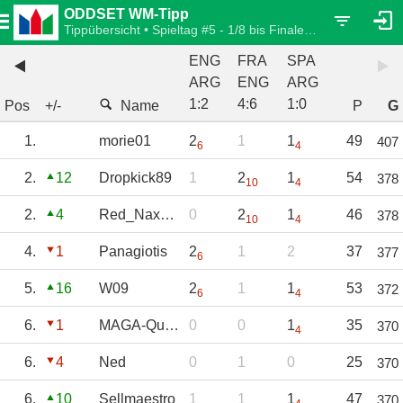
ODDSET WM-Tipp
Tippübersicht • Spieltag #5 - 1/8 bis Finale • Einzelwertung
ENG
FRA
SPA
ARG
ENG
ARG
1
:
2
4
:
6
1
:
0
Pos
+/-
Name
P
G
1.
morie01
2
1
1
49
407
6
4
2.
12
Dropkick89
1
2
1
54
378
10
4
2.
4
Red_Nax_Ela
0
2
1
46
378
10
4
4.
1
Panagiotis
2
1
2
37
377
6
5.
16
W09
2
1
1
53
372
6
4
6.
1
MAGA-Quark
0
0
1
35
370
4
6.
4
Ned
0
1
0
25
370
6.
10
Sellmaestro
1
1
1
47
370