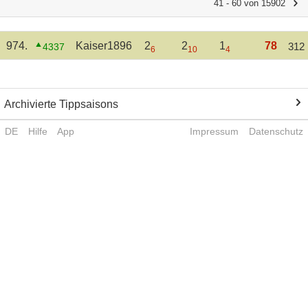
41 - 60 von 15902
974.
Kaiser1896
2
2
1
78
312
4337
6
10
4
Archivierte Tippsaisons
DE
Hilfe
App
Impressum
Datenschutz