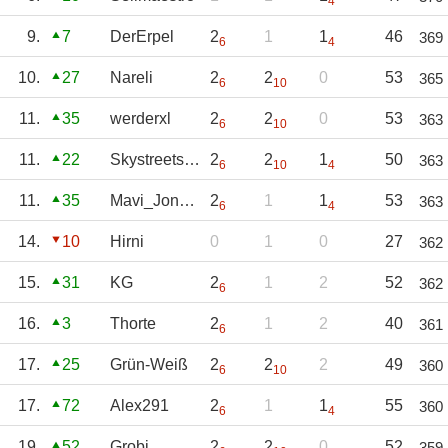
4
9.
7
DerErpel
2
1
1
46
369
6
4
10.
27
Nareli
2
2
0
53
365
6
10
11.
35
werderxl
2
2
0
53
363
6
10
11.
22
Skystreetsoccer
2
2
1
50
363
6
10
4
11.
35
Mavi_Jones88
2
1
1
53
363
6
4
14.
10
Hirni
0
1
0
27
362
15.
31
KG
2
1
2
52
362
6
16.
3
Thorte
2
1
2
40
361
6
17.
25
Grün-Weiß
2
2
2
49
360
6
10
17.
72
Alex291
2
1
1
55
360
6
4
19.
52
Grobi
2
2
0
52
359