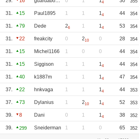
29.
16
guardabosque96
0
1
1
30
355
4
31.
15
Paul1895
1
1
1
44
354
4
31.
79
Dede
2
1
1
53
354
6
4
31.
22
freakcity
0
2
0
28
354
10
31.
15
Michel1166
1
0
0
44
354
31.
15
Siggison
1
1
1
44
354
4
31.
40
k1887m
1
1
1
47
354
4
37.
22
hnkvaga
1
1
1
44
353
4
37.
73
Dylanius
1
2
1
52
353
10
4
39.
8
Dani
0
1
1
38
352
4
39.
Sneiderman
1
1
0
65
299
352