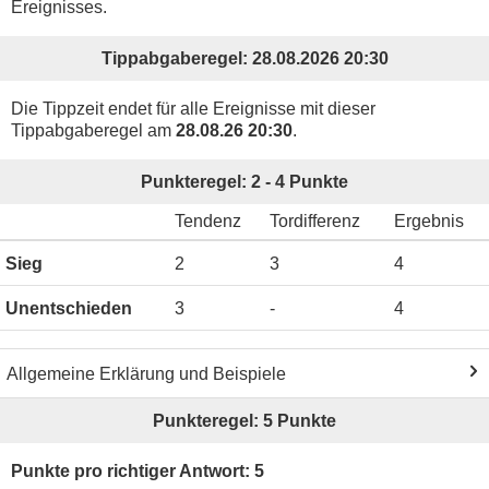
Ereignisses.
Tippabgaberegel: 28.08.2026 20:30
Die Tippzeit endet für alle Ereignisse mit dieser
Tippabgaberegel am
28.08.26 20:30
.
Punkteregel: 2 - 4 Punkte
Tendenz
Tordifferenz
Ergebnis
Sieg
2
3
4
Unentschieden
3
-
4
Allgemeine Erklärung und Beispiele
Punkteregel: 5 Punkte
Punkte pro richtiger Antwort: 5