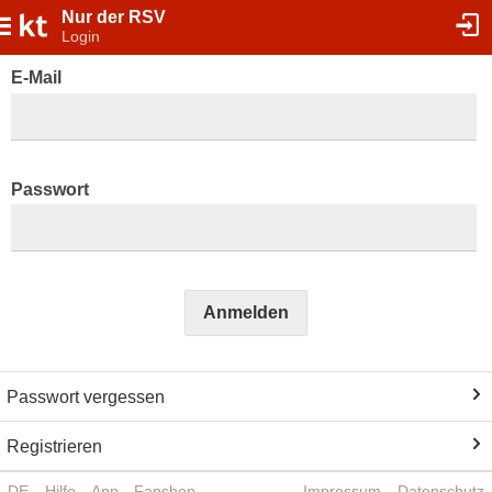
Nur der RSV
Login
E-Mail
Passwort
Anmelden
Passwort vergessen
Registrieren
DE
Hilfe
App
Fanshop
Impressum
Datenschutz