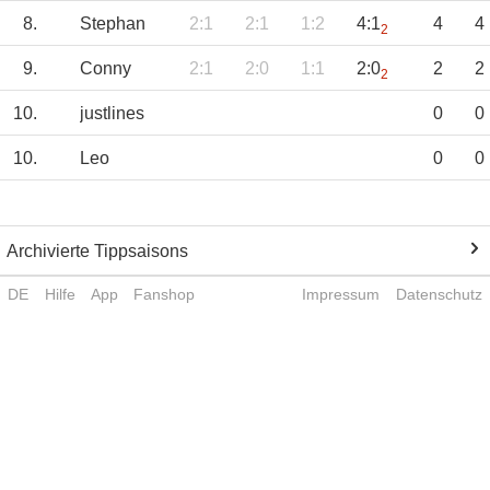
8.
Stephan
2:1
2:1
1:2
4:1
4
4
2
9.
Conny
2:1
2:0
1:1
2:0
2
2
2
10.
justlines
0
0
10.
Leo
0
0
Archivierte Tippsaisons
DE
Hilfe
App
Fanshop
Impressum
Datenschutz