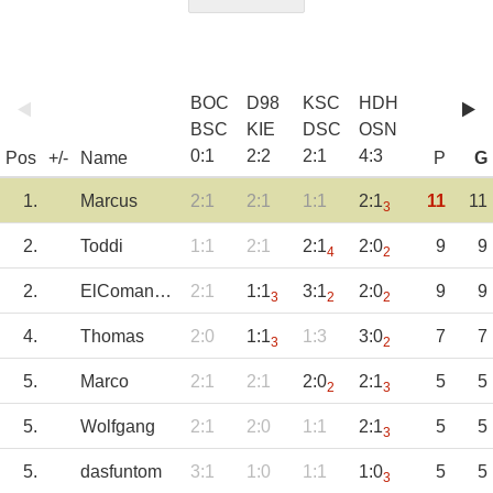
BOC
D98
KSC
HDH
BSC
KIE
DSC
OSN
0
:
1
2
:
2
2
:
1
4
:
3
Pos
+/-
Name
P
G
1.
Marcus
2:1
2:1
1:1
2:1
11
11
3
2.
Toddi
1:1
2:1
2:1
2:0
9
9
4
2
2.
ElComandante
2:1
1:1
3:1
2:0
9
9
3
2
2
4.
Thomas
2:0
1:1
1:3
3:0
7
7
3
2
5.
Marco
2:1
2:1
2:0
2:1
5
5
2
3
5.
Wolfgang
2:1
2:0
1:1
2:1
5
5
3
5.
dasfuntom
3:1
1:0
1:1
1:0
5
5
3