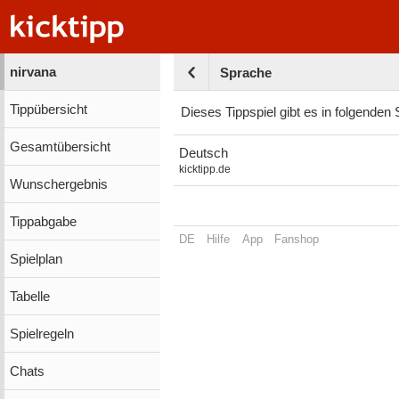
nirvana
Sprache
Tippübersicht
Dieses Tippspiel gibt es in folgenden
Gesamtübersicht
Deutsch
kicktipp.de
Wunschergebnis
Tippabgabe
DE
Hilfe
App
Fanshop
Spielplan
Tabelle
Spielregeln
Chats