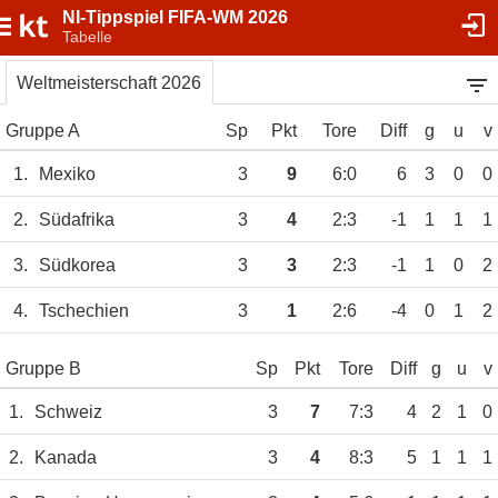
NI-Tippspiel FIFA-WM 2026
Tabelle
Weltmeisterschaft 2026
Gruppe A
Sp
Pkt
Tore
Diff
g
u
v
1.
Mexiko
3
9
6:0
6
3
0
0
2.
Südafrika
3
4
2:3
-1
1
1
1
3.
Südkorea
3
3
2:3
-1
1
0
2
4.
Tschechien
3
1
2:6
-4
0
1
2
Gruppe B
Sp
Pkt
Tore
Diff
g
u
v
1.
Schweiz
3
7
7:3
4
2
1
0
2.
Kanada
3
4
8:3
5
1
1
1