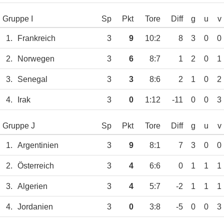
Gruppe I
Sp
Pkt
Tore
Diff
g
u
v
1.
Frankreich
3
9
10:2
8
3
0
0
2.
Norwegen
3
6
8:7
1
2
0
1
3.
Senegal
3
3
8:6
2
1
0
2
4.
Irak
3
0
1:12
-11
0
0
3
Gruppe J
Sp
Pkt
Tore
Diff
g
u
v
1.
Argentinien
3
9
8:1
7
3
0
0
2.
Österreich
3
4
6:6
0
1
1
1
3.
Algerien
3
4
5:7
-2
1
1
1
4.
Jordanien
3
0
3:8
-5
0
0
3