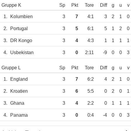
Gruppe K
Sp
Pkt
Tore
Diff
g
u
v
1.
Kolumbien
3
7
4:1
3
2
1
0
2.
Portugal
3
5
6:1
5
1
2
0
3.
DR Kongo
3
4
4:3
1
1
1
1
4.
Usbekistan
3
0
2:11
-9
0
0
3
Gruppe L
Sp
Pkt
Tore
Diff
g
u
v
1.
England
3
7
6:2
4
2
1
0
2.
Kroatien
3
6
5:5
0
2
0
1
3.
Ghana
3
4
2:2
0
1
1
1
4.
Panama
3
0
0:4
-4
0
0
3