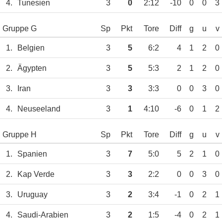
4.
Tunesien
3
0
2:12
-10
0
0
3
Gruppe G
Sp
Pkt
Tore
Diff
g
u
v
1.
Belgien
3
5
6:2
4
1
2
0
2.
Ägypten
3
5
5:3
2
1
2
0
3.
Iran
3
3
3:3
0
0
3
0
4.
Neuseeland
3
1
4:10
-6
0
1
2
Gruppe H
Sp
Pkt
Tore
Diff
g
u
v
1.
Spanien
3
7
5:0
5
2
1
0
2.
Kap Verde
3
3
2:2
0
0
3
0
3.
Uruguay
3
2
3:4
-1
0
2
1
4.
Saudi-Arabien
3
2
1:5
-4
0
2
1