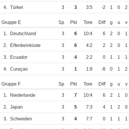
4.
Türkei
3
3
3:5
-2
1
0
2
Gruppe E
Sp
Pkt
Tore
Diff
g
u
v
1.
Deutschland
3
6
10:4
6
2
0
1
2.
Elfenbeinküste
3
6
4:2
2
2
0
1
3.
Ecuador
3
4
2:2
0
1
1
1
4.
Curaçao
3
1
1:9
-8
0
1
2
Gruppe F
Sp
Pkt
Tore
Diff
g
u
v
1.
Niederlande
3
7
10:4
6
2
1
0
2.
Japan
3
5
7:3
4
1
2
0
3.
Schweden
3
4
7:7
0
1
1
1