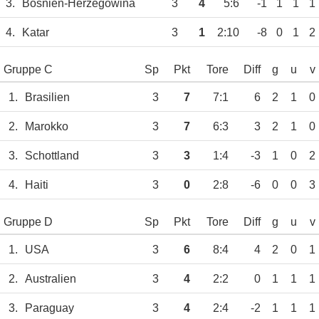
3.
Bosnien-Herzegowina
3
4
5:6
-1
1
1
1
4.
Katar
3
1
2:10
-8
0
1
2
Gruppe C
Sp
Pkt
Tore
Diff
g
u
v
1.
Brasilien
3
7
7:1
6
2
1
0
2.
Marokko
3
7
6:3
3
2
1
0
3.
Schottland
3
3
1:4
-3
1
0
2
4.
Haiti
3
0
2:8
-6
0
0
3
Gruppe D
Sp
Pkt
Tore
Diff
g
u
v
1.
USA
3
6
8:4
4
2
0
1
2.
Australien
3
4
2:2
0
1
1
1
3.
Paraguay
3
4
2:4
-2
1
1
1