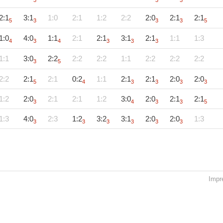
3
3
3
2:1
3:1
1:0
2:1
1:2
2:2
2:0
2:1
2:1
5
3
3
3
5
1:0
4:0
1:1
2:1
2:1
3:1
2:1
1:1
1:3
4
3
4
3
3
3
1:1
3:0
2:2
2:2
2:2
1:1
2:2
2:2
2:2
3
5
2:2
2:1
2:1
0:2
1:1
2:1
2:1
2:0
2:0
5
4
3
3
3
3
1:2
2:0
2:1
2:1
1:2
3:0
2:0
2:1
2:1
3
4
3
3
5
1:3
4:0
2:3
1:2
3:2
3:1
2:0
2:0
1:3
3
3
3
3
3
3
Impr