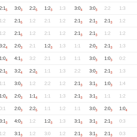
2:1
3:0
2:2
1:2
1:3
3:0
3:0
2:2
1:3
5
3
5
3
4
3
1:2
2:1
1:2
2:1
1:2
2:1
2:1
2:1
1:2
5
3
3
3
1:2
2:1
1:2
2:1
1:2
2:1
2:1
1:2
1:2
5
3
3
3:2
2:0
2:1
1:2
1:3
1:1
2:0
2:1
1:3
4
3
3
3
3
1:0
4:1
3:2
2:1
1:3
1:1
3:0
1:0
0:2
4
3
3
3
2:1
3:2
2:2
1:1
1:3
2:2
3:0
2:1
1:3
5
4
5
3
3
1:1
3:0
1:2
2:2
1:2
2:1
3:1
1:0
1:4
3
3
3
3
1:0
2:0
1:1
1:1
1:3
2:1
3:1
1:1
1:2
4
3
4
3
3
0:1
2:0
2:2
1:1
1:2
1:1
3:0
2:0
1:0
3
5
3
3
4
3:1
4:0
1:2
1:2
1:3
3:1
3:1
2:1
0:3
3
3
3
3
3
3
1:2
3:1
1:2
3:0
1:2
2:1
3:1
2:1
0:3
3
3
3
3