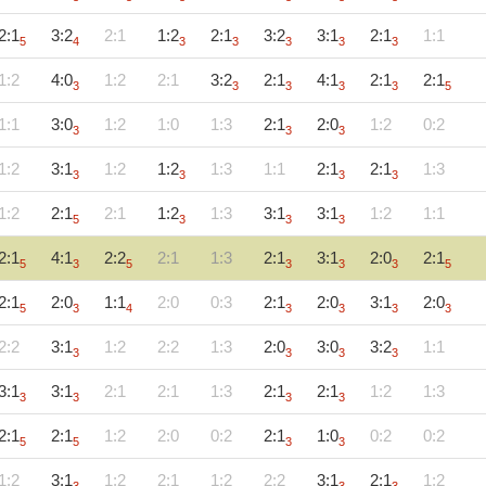
2:1
3:2
2:1
1:2
2:1
3:2
3:1
2:1
1:1
5
4
3
3
3
3
3
1:2
4:0
1:2
2:1
3:2
2:1
4:1
2:1
2:1
3
3
3
3
3
5
1:1
3:0
1:2
1:0
1:3
2:1
2:0
1:2
0:2
3
3
3
1:2
3:1
1:2
1:2
1:3
1:1
2:1
2:1
1:3
3
3
3
3
1:2
2:1
2:1
1:2
1:3
3:1
3:1
1:2
1:1
5
3
3
3
2:1
4:1
2:2
2:1
1:3
2:1
3:1
2:0
2:1
5
3
5
3
3
3
5
2:1
2:0
1:1
2:0
0:3
2:1
2:0
3:1
2:0
5
3
4
3
3
3
3
2:2
3:1
1:2
2:2
1:3
2:0
3:0
3:2
1:1
3
3
3
3
3:1
3:1
2:1
2:1
1:3
2:1
2:1
1:2
1:3
3
3
3
3
2:1
2:1
1:2
2:0
0:2
2:1
1:0
0:2
0:2
5
5
3
3
1:2
3:1
1:2
2:1
1:2
2:2
3:1
2:1
1:2