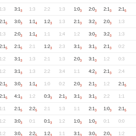
1:3
3:1
1:3
2:2
1:3
1:0
2:0
2:1
2:1
3
3
3
3
5
2:1
3:0
1:1
1:2
1:3
2:1
3:2
2:0
1:3
5
3
4
3
3
3
3
1:3
2:0
1:1
1:1
1:4
1:2
3:0
3:2
1:3
3
4
3
3
2:1
2:1
2:1
1:2
2:3
3:1
3:1
2:1
0:2
5
5
3
3
3
3
1:2
3:1
1:3
2:1
1:3
2:0
3:1
1:2
0:3
3
3
3
1:2
3:1
1:3
2:2
3:4
1:1
4:2
2:1
2:4
3
3
3
2:1
3:0
1:1
1:0
0:2
2:0
2:1
1:2
2:1
5
3
4
3
3
5
2:1
4:1
1:2
0:3
2:1
3:1
3:1
2:2
1:1
5
3
3
3
3
3
1:1
2:1
2:2
2:1
1:3
1:1
2:1
1:0
2:1
5
5
3
3
5
1:2
3:0
0:1
0:1
1:2
1:0
1:0
0:1
0:0
3
3
3
3
1:2
3:0
2:2
1:2
1:1
3:1
3:0
2:0
1:2
3
5
3
3
3
3