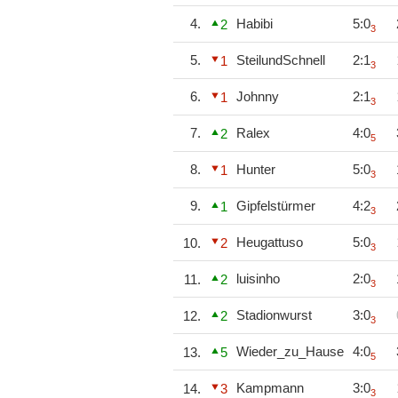
4.
Habibi
5:0
2
3
5.
SteilundSchnell
2:1
1
3
6.
Johnny
2:1
1
3
7.
Ralex
4:0
2
5
8.
Hunter
5:0
1
3
9.
Gipfelstürmer
4:2
1
3
Heugattuso
5:0
10.
2
3
luisinho
2:0
11.
2
3
Stadionwurst
3:0
12.
2
3
Wieder_zu_Hause
4:0
13.
5
5
Kampmann
3:0
14.
3
3