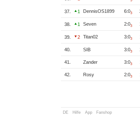
5
DennisOS1899
6:0
37.
1
3
Seven
2:0
38.
1
3
Titan02
3:0
39.
2
3
40.
SIB
3:0
3
41.
Zander
3:0
3
42.
Rosy
2:0
3
DE
Hilfe
App
Fanshop