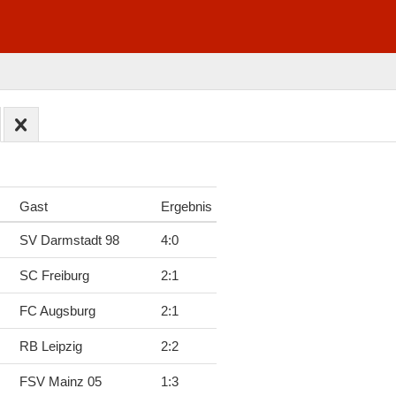
Gast
Ergebnis
SV Darmstadt 98
4
:
0
SC Freiburg
2
:
1
FC Augsburg
2
:
1
RB Leipzig
2
:
2
FSV Mainz 05
1
:
3