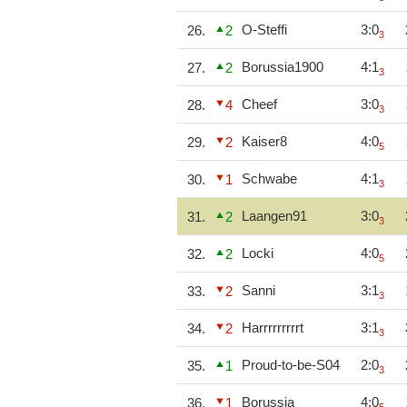
O-Steffi
3:0
26.
2
3
Borussia1900
4:1
27.
2
3
Cheef
3:0
28.
4
3
Kaiser8
4:0
29.
2
5
Schwabe
4:1
30.
1
3
Laangen91
3:0
31.
2
3
Locki
4:0
32.
2
5
Sanni
3:1
33.
2
3
Harrrrrrrrrt
3:1
34.
2
3
Proud-to-be-S04
2:0
35.
1
3
Borussia
4:0
36.
1