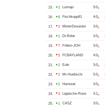
Lumajo
5:0
15.
2
3
Fischkopp81
4:0
16.
6
5
MisterDesaster
3:0
17.
2
3
Dr.Rebe
3:0
18.
1
3
Fritten-JOH
3:0
19.
7
3
FCBAYLAND
4:0
20.
5
5
Eule
3:0
21.
2
3
Mr-Huebschi
5:0
22.
2
3
Hanseat
3:0
23.
2
3
Lippische-Rose
3:1
24.
3
3
CASZ
3:0
25.
1
3