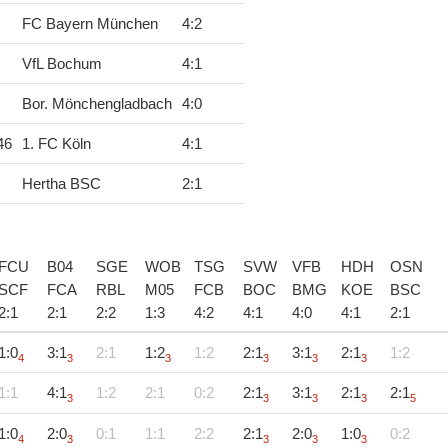
FC Bayern München
4
:
2
VfL Bochum
4
:
1
Bor. Mönchengladbach
4
:
0
46
1. FC Köln
4
:
1
Hertha BSC
2
:
1
FCU
B04
SGE
WOB
TSG
SVW
VFB
HDH
OSN
SCF
FCA
RBL
M05
FCB
BOC
BMG
KOE
BSC
2
:
1
2
:
1
2
:
2
1
:
3
4
:
2
4
:
1
4
:
0
4
:
1
2
:
1
1:0
3:1
2:1
1:2
1:2
2:1
3:1
2:1
1:2
4
3
3
3
3
3
1:1
4:1
1:2
2:1
0:2
2:1
3:1
2:1
2:1
3
3
3
3
5
1:0
2:0
0:1
1:1
2:2
2:1
2:0
1:0
0:2
4
3
3
3
3