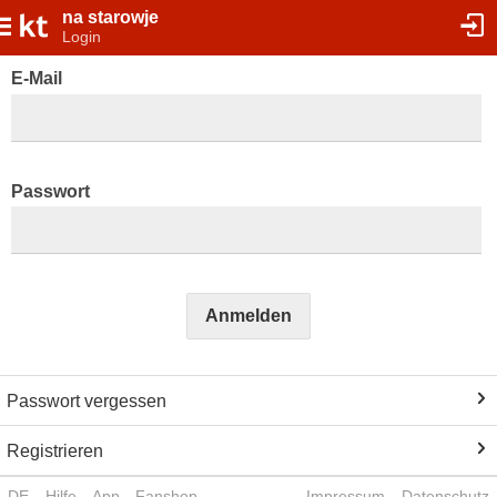
na starowje
Login
E-Mail
Passwort
Anmelden
Passwort vergessen
Registrieren
DE
Hilfe
App
Fanshop
Impressum
Datenschutz