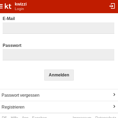
kwizzi
Login
E-Mail
Passwort
Anmelden
Passwort vergessen
Registrieren
DE
Hilfe
App
Fanshop
Impressum
Datenschutz