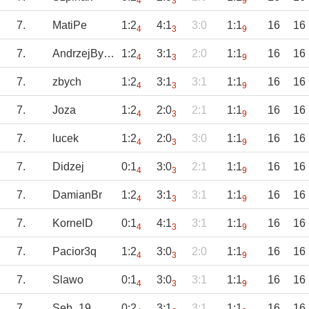
4
3
9
7.
MatiPe
1:2
4:1
3:0
1:1
16
16
4
3
9
7.
AndrzejBystrzyc
1:2
3:1
2:0
1:1
16
16
4
3
9
7.
zbych
1:2
3:1
3:1
1:1
16
16
4
3
9
7.
Joza
1:2
2:0
2:1
1:1
16
16
4
3
9
7.
lucek
1:2
2:0
3:0
1:1
16
16
4
3
9
7.
Didzej
0:1
3:0
2:1
1:1
16
16
4
3
9
7.
DamianBr
1:2
3:1
3:1
1:1
16
16
4
3
9
7.
KornelD
0:1
4:1
3:1
1:1
16
16
4
3
9
7.
Pacior3q
1:2
3:0
2:0
1:1
16
16
4
3
9
7.
Slawo
0:1
3:0
3:1
1:1
16
16
4
3
9
7.
Seb_19
0:2
3:1
3:1
1:1
16
16