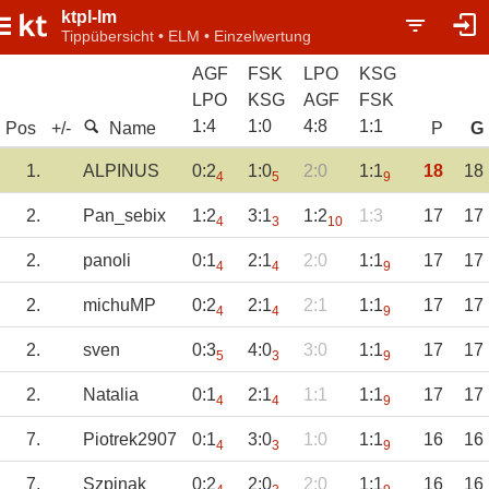
ktpl-lm
Tippübersicht • ELM • Einzelwertung
AGF
FSK
LPO
KSG
LPO
KSG
AGF
FSK
1
:
4
1
:
0
4
:
8
1
:
1
Pos
+/-
Name
P
G
1.
ALPINUS
0:2
1:0
2:0
1:1
18
18
4
5
9
2.
Pan_sebix
1:2
3:1
1:2
1:3
17
17
4
3
10
2.
panoli
0:1
2:1
2:0
1:1
17
17
4
4
9
2.
michuMP
0:2
2:1
2:1
1:1
17
17
4
4
9
2.
sven
0:3
4:0
3:0
1:1
17
17
5
3
9
2.
Natalia
0:1
2:1
1:1
1:1
17
17
4
4
9
7.
Piotrek2907
0:1
3:0
1:0
1:1
16
16
4
3
9
7.
Szpinak
0:2
2:0
2:0
1:1
16
16