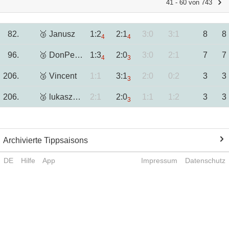
41 - 60 von 743
82.
🥉 Janusz
1:2
2:1
3:0
3:1
8
8
4
4
96.
🥉 DonPedro
1:3
2:0
3:0
2:1
7
7
4
3
206.
🥉 Vincent
1:1
3:1
2:0
0:2
3
3
3
206.
🥉 lukaszbee
2:1
2:0
1:1
1:2
3
3
3
Archivierte Tippsaisons
DE
Hilfe
App
Impressum
Datenschutz