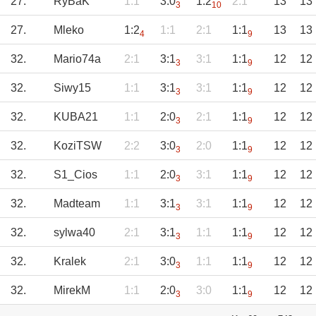
27.
RyBaK
1:1
3:0
1:2
2:1
13
13
3
10
27.
Mleko
1:2
1:1
2:1
1:1
13
13
4
9
32.
Mario74a
2:1
3:1
3:1
1:1
12
12
3
9
32.
Siwy15
1:1
3:1
3:1
1:1
12
12
3
9
32.
KUBA21
1:1
2:0
2:1
1:1
12
12
3
9
32.
KoziTSW
2:2
3:0
2:0
1:1
12
12
3
9
32.
S1_Cios
1:1
2:0
3:1
1:1
12
12
3
9
32.
Madteam
1:1
3:1
3:1
1:1
12
12
3
9
32.
sylwa40
2:1
3:1
1:1
1:1
12
12
3
9
32.
Kralek
2:1
3:0
1:1
1:1
12
12
3
9
32.
MirekM
1:1
2:0
3:0
1:1
12
12
3
9