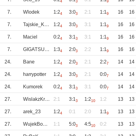
4
3
9
7.
Wlodek
1:2
3:0
2:1
1:1
16
16
4
3
9
7.
Tajskie_Kopyto
1:2
3:0
3:1
1:1
16
16
4
3
9
7.
Maciel
0:2
3:1
3:1
1:1
16
16
4
3
9
7.
GIGATSUNODA
1:3
2:0
2:2
1:1
16
16
4
3
9
24.
Bane
1:2
2:0
2:1
2:2
14
14
4
3
7
24.
harrypotter
1:2
3:0
2:1
0:0
14
14
4
3
7
24.
Kumorek
0:2
3:1
3:1
0:0
14
14
4
3
7
27.
WislakzKrakow
2:1
3:1
1:2
1:2
13
13
3
10
27.
arek_23
1:2
0:1
2:0
1:1
13
13
4
9
27.
WujekBomba
1:1
5:0
4:5
0:2
13
13
3
10