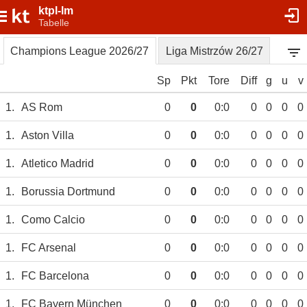
ktpl-lm
Tabelle
Champions League 2026/27
Liga Mistrzów 26/27
Sp
Pkt
Tore
Diff
g
u
v
1.
AS Rom
0
0
0:0
0
0
0
0
1.
Aston Villa
0
0
0:0
0
0
0
0
1.
Atletico Madrid
0
0
0:0
0
0
0
0
1.
Borussia Dortmund
0
0
0:0
0
0
0
0
1.
Como Calcio
0
0
0:0
0
0
0
0
1.
FC Arsenal
0
0
0:0
0
0
0
0
1.
FC Barcelona
0
0
0:0
0
0
0
0
1.
FC Bayern München
0
0
0:0
0
0
0
0