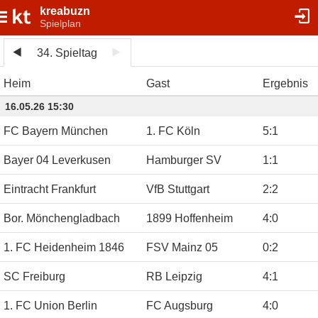
kreabuzn
Spielplan
34. Spieltag
Heim
Gast
Ergebnis
16.05.26 15:30
FC Bayern München
1. FC Köln
5
:
1
Bayer 04 Leverkusen
Hamburger SV
1
:
1
Eintracht Frankfurt
VfB Stuttgart
2
:
2
Bor. Mönchengladbach
1899 Hoffenheim
4
:
0
1. FC Heidenheim 1846
FSV Mainz 05
0
:
2
SC Freiburg
RB Leipzig
4
:
1
1. FC Union Berlin
FC Augsburg
4
:
0