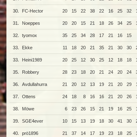
30.
FC-Hector
20
15
22
38
22
16
25
32
31.
Noeppes
20
20
15
21
18
26
34
25
32.
tyomox
35
25
34
28
17
21
16
15
33.
Ekke
11
18
20
21
35
21
30
30
33.
Heini1989
20
25
12
30
25
12
18
18
35.
Robbery
28
23
18
20
21
24
20
24
36.
Avdullahurra
21
20
12
13
19
21
20
29
37.
Ottens
24
18
8
16
16
21
20
26
38.
Möwe
6
23
26
15
21
19
16
25
39.
SGE4ever
10
15
13
19
18
30
41
30
40.
prö1896
21
37
14
17
19
23
18
25