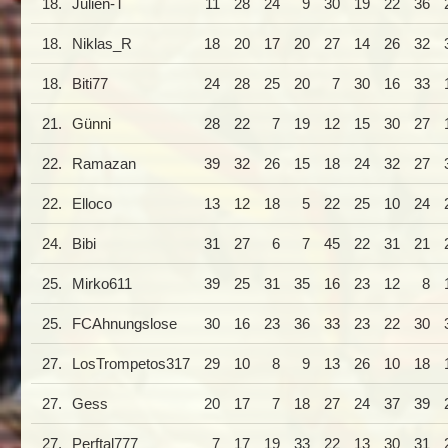
18.
Julien-T
11
28
24
9
30
19
22
36
18.
Niklas_R
18
20
17
20
27
14
26
32
18.
Biti77
24
28
25
20
7
30
16
33
21.
Günni
28
22
7
19
12
15
30
27
22.
Ramazan
39
32
26
15
18
24
32
27
22.
Elloco
13
12
18
5
22
25
10
24
24.
Bibi
31
27
6
7
45
22
31
21
25.
Mirko611
39
25
31
35
16
23
12
8
25.
FCAhnungslose
30
16
23
36
33
23
22
30
27.
LosTrompetos317
29
10
8
9
13
26
10
18
27.
Gess
20
17
7
18
27
24
37
39
27.
Perftal777
7
17
19
33
22
13
30
31