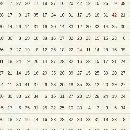
28
7
27
20
17
18
27
16
20
42
12
15
25
9
38
28
17
8
17
35
17
24
10
31
17
15
18
31
42
21
30
14
26
14
31
16
20
14
33
12
20
33
14
25
30
10
36
8
29
18
38
16
27
32
23
23
19
15
23
6
36
3
27
19
8
12
36
18
22
24
11
14
29
16
39
11
18
24
9
26
14
27
28
32
16
28
19
17
21
24
27
21
14
15
16
20
35
20
39
27
15
25
30
20
27
14
11
30
41
37
6
23
20
18
35
23
13
20
29
27
26
30
33
32
34
6
15
31
27
23
19
28
24
19
24
5
17
6
35
31
25
32
25
10
33
4
3
3
6
34
26
18
27
16
14
16
23
28
32
30
23
31
19
23
8