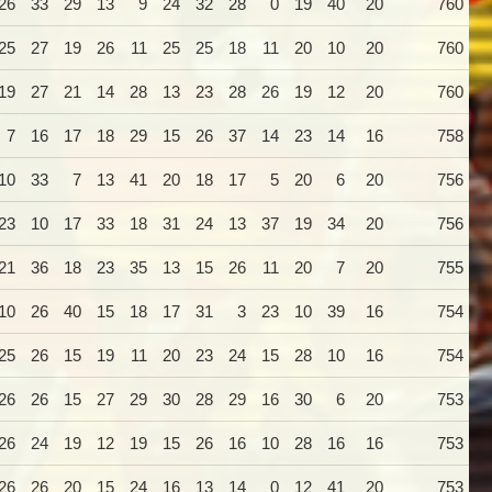
26
33
29
13
9
24
32
28
0
19
40
20
760
25
27
19
26
11
25
25
18
11
20
10
20
760
19
27
21
14
28
13
23
28
26
19
12
20
760
7
16
17
18
29
15
26
37
14
23
14
16
758
10
33
7
13
41
20
18
17
5
20
6
20
756
23
10
17
33
18
31
24
13
37
19
34
20
756
21
36
18
23
35
13
15
26
11
20
7
20
755
10
26
40
15
18
17
31
3
23
10
39
16
754
25
26
15
19
11
20
23
24
15
28
10
16
754
26
26
15
27
29
30
28
29
16
30
6
20
753
26
24
19
12
19
15
26
16
10
28
16
16
753
26
26
20
15
24
16
13
14
0
12
41
20
753