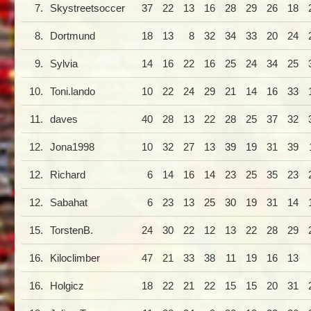
7.
Skystreetsoccer
37
22
13
16
28
29
26
18
8.
Dortmund
18
13
8
32
34
33
20
24
9.
Sylvia
14
16
22
16
25
24
34
25
10.
Toni.lando
10
22
24
29
21
14
16
33
11.
daves
40
28
13
22
28
25
37
32
12.
Jona1998
10
32
27
13
39
19
31
39
12.
Richard
6
14
16
14
23
25
35
23
12.
Sabahat
6
23
13
25
30
19
31
14
15.
TorstenB.
24
30
22
12
13
22
28
29
16.
Kiloclimber
47
21
33
38
11
19
16
13
16.
Holgicz
18
22
21
22
15
15
20
31