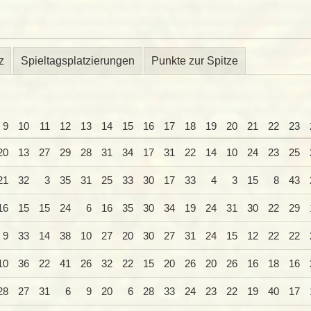
z
Spieltagsplatzierungen
Punkte zur Spitze
9
10
11
12
13
14
15
16
17
18
19
20
21
22
23
20
13
27
29
28
31
34
17
31
22
14
10
24
23
25
21
32
3
35
31
25
33
30
17
33
4
3
15
8
43
16
15
15
24
6
16
35
30
34
19
24
31
30
22
29
9
33
14
38
10
27
20
30
27
31
24
15
12
22
22
10
36
22
41
26
32
22
15
20
26
20
26
16
18
16
28
27
31
6
9
20
6
28
33
24
23
22
19
40
17