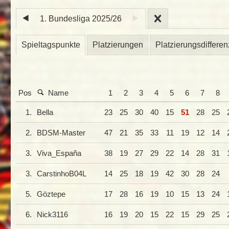
1. Bundesliga 2025/26
Spieltagspunkte
Platzierungen
Platzierungsdifferen
Pos
Name
1
2
3
4
5
6
7
8
1.
Bella
23
25
30
40
15
51
28
25
2.
BDSM-Master
47
21
35
33
11
19
12
14
3.
Viva_España
38
19
27
29
22
14
28
31
3.
CarstinhoB04L
14
25
18
19
42
30
28
24
5.
Göztepe
17
28
16
19
10
15
13
24
6.
Nick3116
16
19
20
15
22
15
29
25