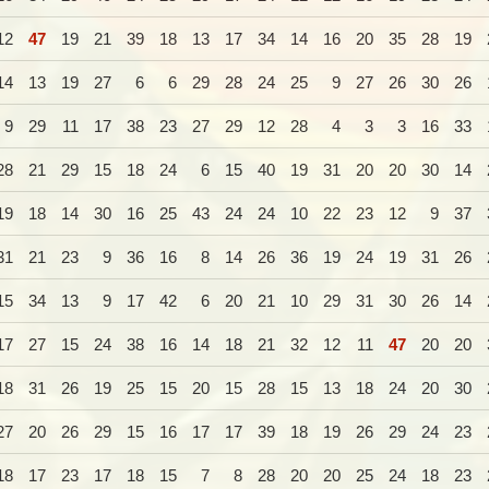
12
47
19
21
39
18
13
17
34
14
16
20
35
28
19
14
13
19
27
6
6
29
28
24
25
9
27
26
30
26
9
29
11
17
38
23
27
29
12
28
4
3
3
16
33
28
21
29
15
18
24
6
15
40
19
31
20
20
30
14
19
18
14
30
16
25
43
24
24
10
22
23
12
9
37
31
21
23
9
36
16
8
14
26
36
19
24
19
31
26
15
34
13
9
17
42
6
20
21
10
29
31
30
26
14
17
27
15
24
38
16
14
18
21
32
12
11
47
20
20
18
31
26
19
25
15
20
15
28
15
13
18
24
20
30
27
20
26
29
15
16
17
17
39
18
19
26
29
24
23
18
17
23
17
18
15
7
8
28
20
20
25
24
18
23