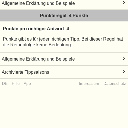
Allgemeine Erklärung und Beispiele
Punkteregel: 4 Punkte
Punkte pro richtiger Antwort: 4
Punkte gibt es für jeden richtigen Tipp. Bei dieser Regel hat
die Reihenfolge keine Bedeutung.
Allgemeine Erklärung und Beispiele
Archivierte Tippsaisons
DE
Hilfe
App
Impressum
Datenschutz