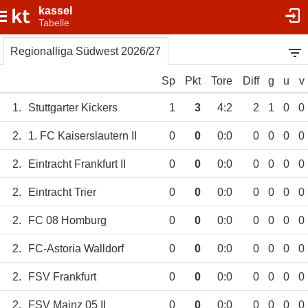
kassel
Tabelle
Regionalliga Südwest 2026/27
Sp
Pkt
Tore
Diff
g
u
v
1.
Stuttgarter Kickers
1
3
4:2
2
1
0
0
2.
1. FC Kaiserslautern II
0
0
0:0
0
0
0
0
2.
Eintracht Frankfurt II
0
0
0:0
0
0
0
0
2.
Eintracht Trier
0
0
0:0
0
0
0
0
2.
FC 08 Homburg
0
0
0:0
0
0
0
0
2.
FC-Astoria Walldorf
0
0
0:0
0
0
0
0
2.
FSV Frankfurt
0
0
0:0
0
0
0
0
2.
FSV Mainz 05 II
0
0
0:0
0
0
0
0