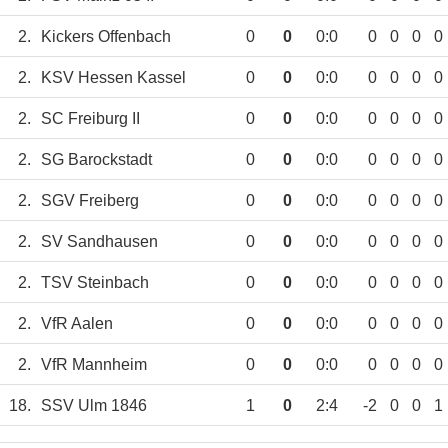
2.
Kickers Offenbach
0
0
0:0
0
0
0
0
2.
KSV Hessen Kassel
0
0
0:0
0
0
0
0
2.
SC Freiburg II
0
0
0:0
0
0
0
0
2.
SG Barockstadt
0
0
0:0
0
0
0
0
2.
SGV Freiberg
0
0
0:0
0
0
0
0
2.
SV Sandhausen
0
0
0:0
0
0
0
0
2.
TSV Steinbach
0
0
0:0
0
0
0
0
2.
VfR Aalen
0
0
0:0
0
0
0
0
2.
VfR Mannheim
0
0
0:0
0
0
0
0
18.
SSV Ulm 1846
1
0
2:4
-2
0
0
1