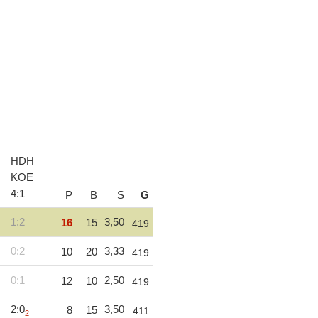
HDH
KOE
4
:
1
P
B
S
G
1:2
3,50
16
15
419
0:2
3,33
10
20
419
0:1
2,50
12
10
419
2:0
3,50
8
15
411
2