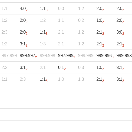
1:1
4:0
1:1
0:0
1:2
2:0
2:0
2
3
2
2
1:2
2:0
1:2
1:1
0:2
1:0
2:0
2
2
2
2:3
2:0
1:1
2:1
1:2
2:1
3:0
2
3
2
2
1:2
3:1
1:3
2:1
1:2
2:1
2:1
2
2
2
997:999
999:997
999:998
997:999
999:999
999:996
999:998
2
3
3
2:2
3:1
2:1
0:1
0:3
1:0
3:1
2
2
2
2
1:1
2:3
1:1
1:0
1:3
2:1
3:1
3
2
2