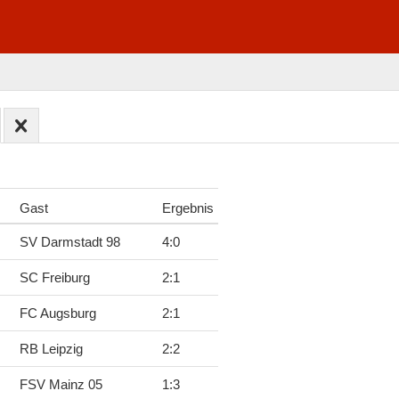
Gast
Ergebnis
SV Darmstadt 98
4
:
0
SC Freiburg
2
:
1
FC Augsburg
2
:
1
RB Leipzig
2
:
2
FSV Mainz 05
1
:
3