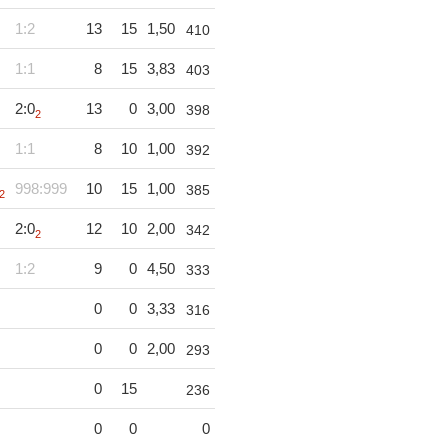
1:2
13
15
1,50
410
1:1
8
15
3,83
403
2:0
13
0
3,00
398
2
1:1
8
10
1,00
392
998:999
10
15
1,00
385
2
2:0
12
10
2,00
342
2
1:2
9
0
4,50
333
0
0
3,33
316
0
0
2,00
293
0
15
236
0
0
0