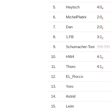
5.
Heytsch
4:0
4
6.
MichelPlatini
2:0
2
7.
Dan
2:0
2
8.
1.FB
3:1
2
9.
Schumacher-Toni
998:999
10.
HW4
4:1
2
11.
Thoro
4:1
2
12.
EL_Rocco
13.
Yoro
14.
Astrid
15.
León