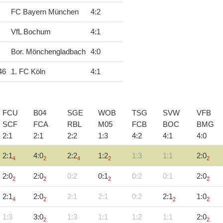
FC Bayern München
4
:
2
VfL Bochum
4
:
1
Bor. Mönchengladbach
4
:
0
46
1. FC Köln
4
:
1
FCU
B04
SGE
WOB
TSG
SVW
VFB
SCF
FCA
RBL
M05
FCB
BOC
BMG
2
:
1
2
:
1
2
:
2
1
:
3
4
:
2
4
:
1
4
:
0
2:1
4:0
2:2
1:2
1:3
1:1
2:0
4
2
4
2
2
2:0
2:0
0:2
0:1
0:2
0:1
2:0
2
2
2
2
2:1
2:0
2:1
2:1
0:2
2:1
1:0
4
2
2
2
1:3
3:0
1:3
1:1
1:2
1:1
2:0
2
2