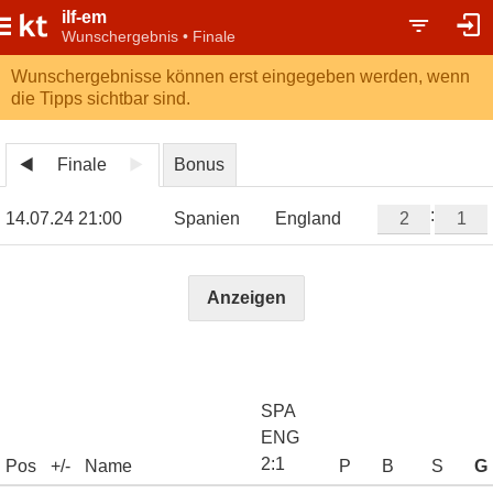
ilf-em
Wunschergebnis • Finale
Wunschergebnisse können erst eingegeben werden, wenn
die Tipps sichtbar sind.
Finale
Bonus
:
14.07.24 21:00
Spanien
England
Anzeigen
SPA
ENG
2
:
1
Pos
+/-
Name
P
B
S
G