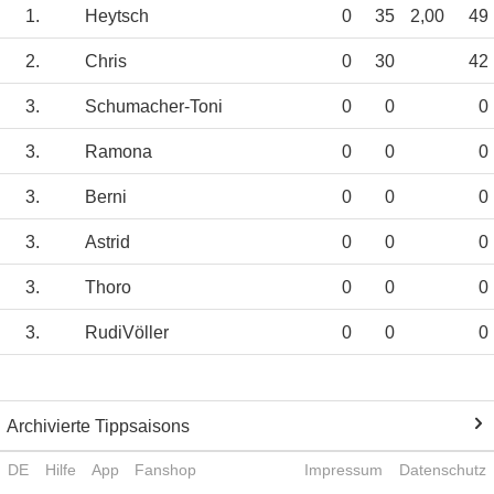
1.
Heytsch
0
35
2,00
49
2.
Chris
0
30
42
3.
Schumacher-Toni
0
0
0
3.
Ramona
0
0
0
3.
Berni
0
0
0
3.
Astrid
0
0
0
3.
Thoro
0
0
0
3.
RudiVöller
0
0
0
Archivierte Tippsaisons
DE
Hilfe
App
Fanshop
Impressum
Datenschutz