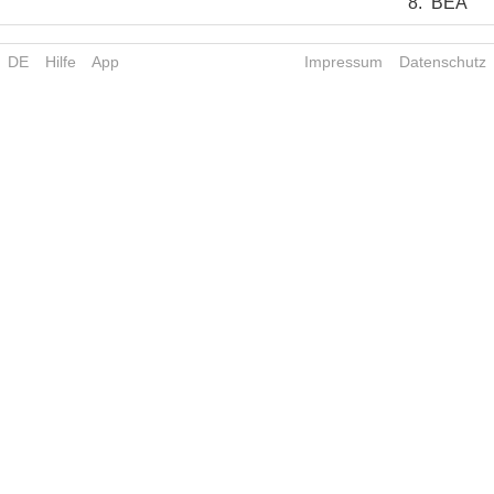
8.
BEA
DE
Hilfe
App
Impressum
Datenschutz