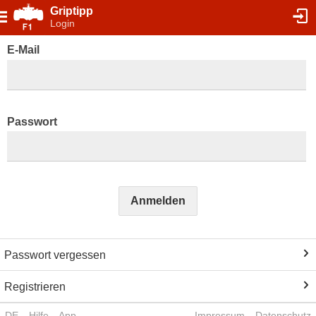
Griptipp
Login
E-Mail
Passwort
Anmelden
Passwort vergessen
Registrieren
DE
Hilfe
App
Impressum
Datenschutz