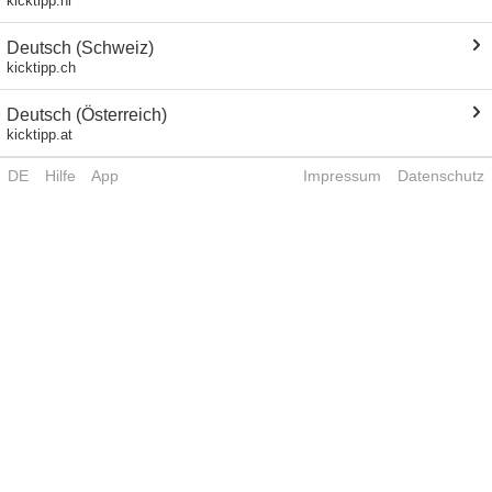
kicktipp.nl
Deutsch (Schweiz)
kicktipp.ch
Deutsch (Österreich)
kicktipp.at
DE
Hilfe
App
Impressum
Datenschutz