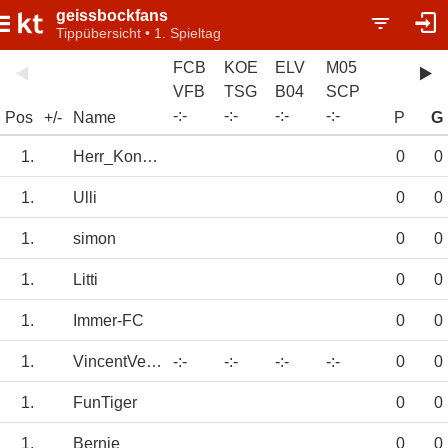
geissbockfans
Tippübersicht • 1. Spieltag
FCB
KOE
ELV
M05
VFB
TSG
B04
SCP
-
:
-
-
:
-
-
:
-
-
:
-
Pos
+/-
Name
P
G
1.
Herr_Konopka
0
0
1.
Ulli
0
0
1.
simon
0
0
1.
Litti
0
0
1.
Immer-FC
0
0
1.
VincentVega
-:-
-:-
-:-
-:-
0
0
1.
FunTiger
0
0
1.
Bernie
0
0