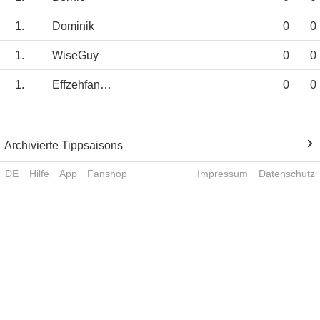
1.
Dominik
0
0
1.
WiseGuy
0
0
1.
Effzehfan2604
0
0
Archivierte Tippsaisons
DE
Hilfe
App
Fanshop
Impressum
Datenschutz