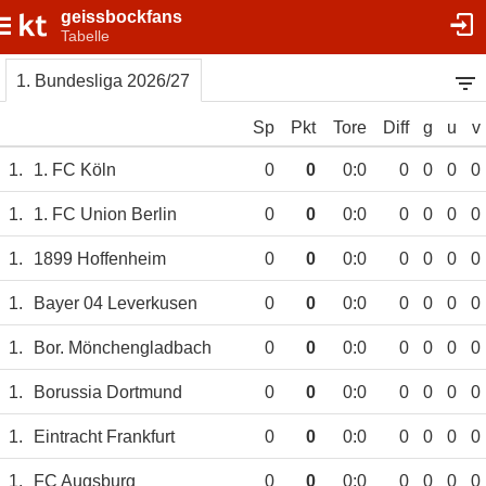
geissbockfans
Tabelle
1. Bundesliga 2026/27
Sp
Pkt
Tore
Diff
g
u
v
1.
1. FC Köln
0
0
0:0
0
0
0
0
1.
1. FC Union Berlin
0
0
0:0
0
0
0
0
1.
1899 Hoffenheim
0
0
0:0
0
0
0
0
1.
Bayer 04 Leverkusen
0
0
0:0
0
0
0
0
1.
Bor. Mönchengladbach
0
0
0:0
0
0
0
0
1.
Borussia Dortmund
0
0
0:0
0
0
0
0
1.
Eintracht Frankfurt
0
0
0:0
0
0
0
0
1.
FC Augsburg
0
0
0:0
0
0
0
0