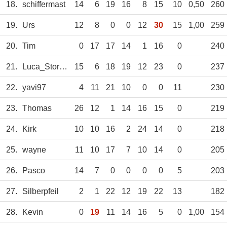
18.
schiffermast
14
6
19
16
8
15
10
0,50
260
19.
Urs
12
8
0
0
12
30
15
1,00
259
20.
Tim
0
17
17
14
1
16
0
240
21.
Luca_Storms
15
6
18
19
12
23
0
237
22.
yavi97
4
11
21
10
0
0
11
230
23.
Thomas
26
12
1
14
16
15
0
219
24.
Kirk
10
10
16
2
24
14
0
218
25.
wayne
11
10
17
7
10
14
0
205
26.
Pasco
14
7
0
0
0
0
5
203
27.
Silberpfeil
2
1
22
12
19
22
13
182
28.
Kevin
0
19
11
14
16
5
0
1,00
154