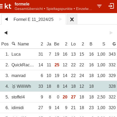
formele
Gesamtübersicht • Spieltagspunkte • Einzelwertung
Formel E 11_2024/25
Pos
Name
2
Ja
Be
2
Lo
2
B
S
G
1.
Luca
31
7
19
16
13
15
16
1,00
343
2.
QuickRacer0815
14
11
25
12
22
22
16
1,00
332
3.
manrad
6
10
19
14
22
24
18
1,00
329
4.
🥉 WilliWh
33
18
8
14
18
12
18
328
5.
stoffel4
9
8
0
20
27
18
18
2,50
322
6.
idimidi
27
9
14
9
21
18
23
1,00
320