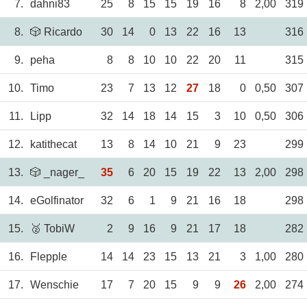
7.
dahni83
25
8
15
15
19
16
8
2,00
319
8.
🎲 Ricardo
30
14
0
13
22
16
13
316
9.
peha
8
8
10
10
22
20
11
315
10.
Timo
23
7
13
12
27
18
0
0,50
307
11.
Lipp
32
14
18
14
15
3
10
0,50
306
12.
katithecat
13
8
14
10
21
9
23
299
13.
🎲 _nager_
35
6
20
15
19
22
13
2,00
298
14.
eGolfinator
32
6
1
9
21
16
18
298
15.
🥈 TobiW
2
9
16
9
21
17
18
282
16.
Flepple
14
14
23
15
13
21
3
1,00
280
17.
Wenschie
17
7
20
15
9
9
26
2,00
274