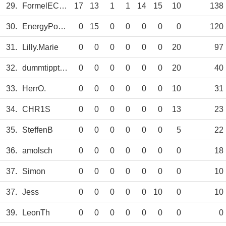
29.
FormelECed25
17
13
1
1
14
15
10
138
30.
EnergyPower
0
15
0
0
0
0
0
120
31.
Lilly.Marie
0
0
0
0
0
0
20
97
32.
dummtipptgut
0
0
0
0
0
0
20
40
33.
HerrO.
0
0
0
0
0
0
10
31
34.
CHR1S
0
0
0
0
0
0
13
23
35.
SteffenB
0
0
0
0
0
0
5
22
36.
amolsch
0
0
0
0
0
0
0
18
37.
Simon
0
0
0
0
0
0
0
10
37.
Jess
0
0
0
0
0
10
0
10
39.
LeonTh
0
0
0
0
0
0
0
0