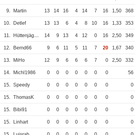
9.
Martin
13
14
16
4
14
7
16
1,50
368
10.
Detlef
13
13
6
4
8
10
16
1,33
353
11.
Hüttenjäger2000
14
9
13
4
12
0
16
2,50
349
12.
Bernd66
9
6
11
5
11
7
20
1,67
340
13.
MiHo
12
9
6
6
6
7
0
2,50
332
14.
Michl1986
0
0
0
0
0
0
0
56
15.
Speedy
0
0
0
0
0
0
0
0
15.
ThomasK
0
0
0
0
0
0
0
0
15.
Bibi91
0
0
0
0
0
0
0
0
15.
Linhart
0
0
0
0
0
0
0
0
15.
Luisrab
0
0
0
0
0
0
0
0