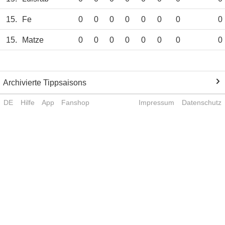
15.
Fe
0
0
0
0
0
0
0
0
15.
Matze
0
0
0
0
0
0
0
0
Archivierte Tippsaisons
DE
Hilfe
App
Fanshop
Impressum
Datenschutz