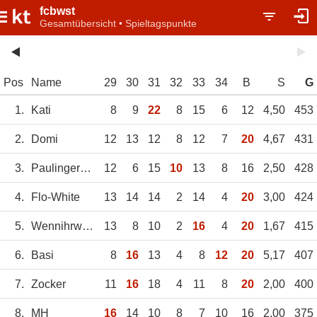
fcbwst
Gesamtübersicht • Spieltagspunkte
Pos
Name
29
30
31
32
33
34
B
S
G
1.
Kati
8
9
22
8
15
6
12
4,50
453
2.
Domi
12
13
12
8
12
7
20
4,67
431
3.
Paulingerpaulpa
12
6
15
10
13
8
16
2,50
428
4.
Flo-White
13
14
14
2
14
4
20
3,00
424
5.
Wennihrwüstet
13
8
10
2
16
4
20
1,67
415
6.
Basi
8
16
13
4
8
12
20
5,17
407
7.
Zocker
11
16
18
4
11
8
20
2,00
400
8.
MH
16
14
10
8
7
10
16
2,00
375