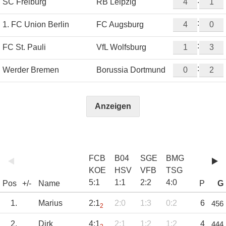
:
SC Freiburg
RB Leipzig
:
1. FC Union Berlin
FC Augsburg
:
FC St. Pauli
VfL Wolfsburg
:
Werder Bremen
Borussia Dortmund
Anzeigen
FCB
B04
SGE
BMG
KOE
HSV
VFB
TSG
5
:
1
1
:
1
2
:
2
4
:
0
Pos
+/-
Name
P
G
1.
Marius
2:1
2:0
1:3
0:2
6
456
2
2.
Dirk
4:1
2:1
1:2
1:2
4
444