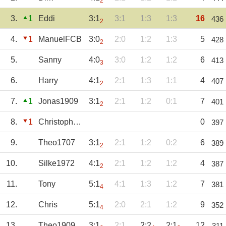
2
3.
1
Eddi
3:1
3:1
1:3
1:3
16
436
2
4.
1
ManuelFCB
3:0
2:0
1:2
1:3
5
428
2
5.
Sanny
4:0
3:0
1:2
1:2
6
413
3
6.
Harry
4:1
2:1
1:3
1:1
4
407
2
7.
1
Jonas1909
3:1
2:1
1:2
0:1
7
401
2
8.
1
ChristopherSchr
0
397
9.
Theo1707
3:1
2:1
1:2
0:2
6
389
2
10.
Silke1972
4:1
2:1
1:2
1:2
4
387
2
11.
Tony
5:1
4:1
1:3
1:2
7
381
4
12.
Chris
5:1
2:0
2:1
1:2
9
352
4
13.
Theo1909
3:1
2:1
2:2
2:1
12
311