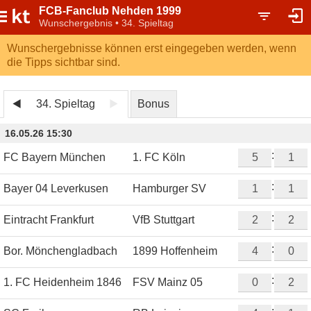
FCB-Fanclub Nehden 1999
Wunschergebnis • 34. Spieltag
Wunschergebnisse können erst eingegeben werden, wenn
die Tipps sichtbar sind.
34. Spieltag
Bonus
16.05.26 15:30
:
FC Bayern München
1. FC Köln
:
Bayer 04 Leverkusen
Hamburger SV
:
Eintracht Frankfurt
VfB Stuttgart
:
Bor. Mönchengladbach
1899 Hoffenheim
:
1. FC Heidenheim 1846
FSV Mainz 05