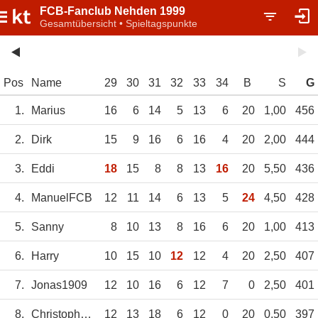
FCB-Fanclub Nehden 1999
Gesamtübersicht • Spieltagspunkte
Pos
Name
29
30
31
32
33
34
B
S
G
1.
Marius
16
6
14
5
13
6
20
1,00
456
2.
Dirk
15
9
16
6
16
4
20
2,00
444
3.
Eddi
18
15
8
8
13
16
20
5,50
436
4.
ManuelFCB
12
11
14
6
13
5
24
4,50
428
5.
Sanny
8
10
13
8
16
6
20
1,00
413
6.
Harry
10
15
10
12
12
4
20
2,50
407
7.
Jonas1909
12
10
16
6
12
7
0
2,50
401
8.
ChristopherSchr
12
13
18
6
12
0
20
0,50
397