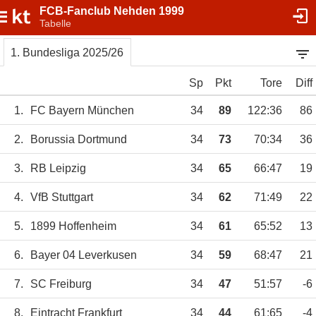
FCB-Fanclub Nehden 1999
Tabelle
1. Bundesliga 2025/26
Sp
Pkt
Tore
Diff
1.
FC Bayern München
34
89
122:36
86
2.
Borussia Dortmund
34
73
70:34
36
3.
RB Leipzig
34
65
66:47
19
4.
VfB Stuttgart
34
62
71:49
22
5.
1899 Hoffenheim
34
61
65:52
13
6.
Bayer 04 Leverkusen
34
59
68:47
21
7.
SC Freiburg
34
47
51:57
-6
8.
Eintracht Frankfurt
34
44
61:65
-4