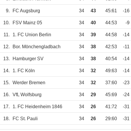
9.
FC Augsburg
34
43
45:61
-16
10.
FSV Mainz 05
34
40
44:53
-9
11.
1. FC Union Berlin
34
39
44:58
-14
12.
Bor. Mönchengladbach
34
38
42:53
-11
13.
Hamburger SV
34
38
40:54
-14
14.
1. FC Köln
34
32
49:63
-14
15.
Werder Bremen
34
32
37:60
-23
16.
VfL Wolfsburg
34
29
45:69
-24
17.
1. FC Heidenheim 1846
34
26
41:72
-31
18.
FC St. Pauli
34
26
29:60
-31