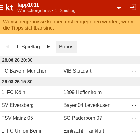
fapp1011
Wunschergebnis • 1. Spieltag
Wunschergebnisse können erst eingegeben werden, wenn
die Tipps sichtbar sind.
1. Spieltag
Bonus
28.08.26 20:30
FC Bayern München
VfB Stuttgart
-
:
-
29.08.26 15:30
1. FC Köln
1899 Hoffenheim
-
:
-
SV Elversberg
Bayer 04 Leverkusen
-
:
-
FSV Mainz 05
SC Paderborn 07
-
:
-
1. FC Union Berlin
Eintracht Frankfurt
-
:
-