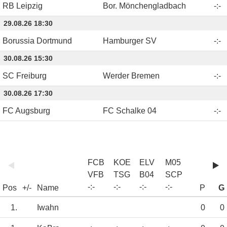
RB Leipzig
Bor. Mönchengladbach
-
:
-
29.08.26 18:30
Borussia Dortmund
Hamburger SV
-
:
-
30.08.26 15:30
SC Freiburg
Werder Bremen
-
:
-
30.08.26 17:30
FC Augsburg
FC Schalke 04
-
:
-
FCB
KOE
ELV
M05
VFB
TSG
B04
SCP
-
:
-
-
:
-
-
:
-
-
:
-
Pos
+/-
Name
P
G
1.
Iwahn
0
0