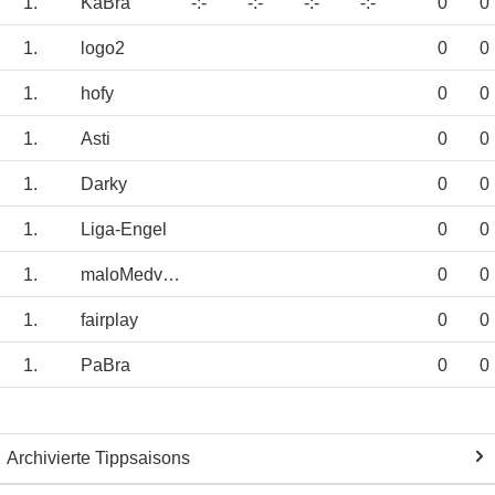
1.
KaBra
-:-
-:-
-:-
-:-
0
0
1.
logo2
0
0
1.
hofy
0
0
1.
Asti
0
0
1.
Darky
0
0
1.
Liga-Engel
0
0
1.
maloMedved
0
0
1.
fairplay
0
0
1.
PaBra
0
0
Archivierte Tippsaisons