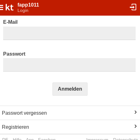
fapp1011
Login
E-Mail
Passwort
Anmelden
Passwort vergessen
Registrieren
DE
Hilfe
App
Fanshop
Impressum
Datenschutz