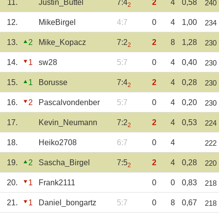
11.
Justin_Büttel
7:4
2
4
0,58
240
2
12.
MikeBirgel
4:7
0
4
1,00
234
13.
2
Mike_Kopacz
7:2
2
8
1,28
230
2
14.
1
sw28
5:7
0
4
0,40
230
15.
1
Borusse
7:4
2
4
0,28
230
2
16.
2
Pascalvondenber
5:7
0
4
0,20
230
17.
Kevin_Neumann
7:2
2
4
0,53
224
2
18.
Heiko2708
6:7
0
4
222
19.
2
Sascha_Birgel
7:5
2
4
0,28
220
2
20.
1
Frank2111
0
0
0,83
218
21.
1
Daniel_bongartz
5:7
0
8
0,67
218