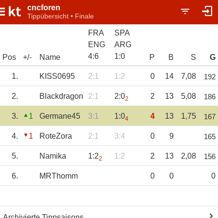
cncforen
Tippübersicht • Finale
FRA
SPA
ENG
ARG
4
:
6
1
:
0
Pos
+/-
Name
P
B
S
G
1.
KISS0695
2:1
1:2
0
14
7,08
192
2.
Blackdragon
2:1
2:0
2
13
5,08
186
2
3.
1
Germane45
3:1
1:0
4
13
1,75
167
4
4.
1
RoteZora
2:1
3:4
0
9
165
5.
Namika
1:2
1:2
2
13
2,08
156
2
6.
MRThomm
0
0
0
Archivierte Tippsaisons