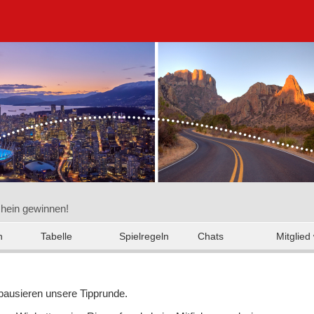
chein gewinnen!
n
Tabelle
Spielregeln
Chats
Mitglied
pausieren unsere Tipprunde.