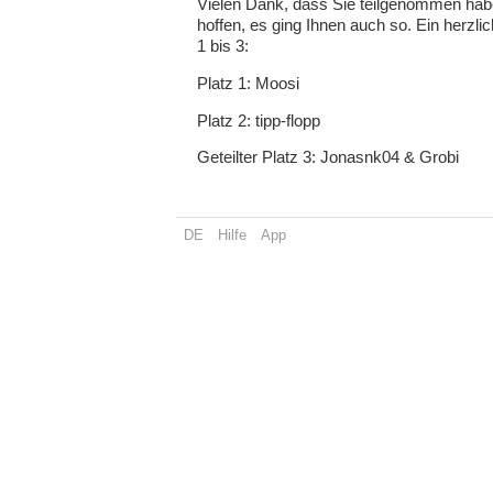
Vielen Dank, dass Sie teilgenommen habe
hoffen, es ging Ihnen auch so. Ein herzl
1 bis 3:
Platz 1: Moosi
Platz 2: tipp-flopp
Geteilter Platz 3: Jonasnk04 & Grobi
DE
Hilfe
App