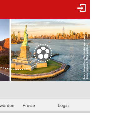
 werden
Preise
Login