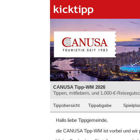
CANUSA Tipp-WM 2026
Tippen, mitfiebern, und 1.000-€-Reiseguts
Tippübersicht
Tippabgabe
Spielpla
Hallo liebe Tippgemeinde,
die CANUSA Tipp-WM ist vorbei und wir 