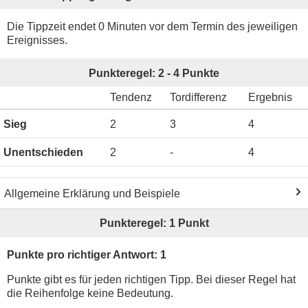
Die Tippzeit endet 0 Minuten vor dem Termin des jeweiligen
Ereignisses.
Punkteregel: 2 - 4 Punkte
Tendenz
Tordifferenz
Ergebnis
Sieg
2
3
4
Unentschieden
2
-
4
Allgemeine Erklärung und Beispiele
Punkteregel: 1 Punkt
Punkte pro richtiger Antwort: 1
Punkte gibt es für jeden richtigen Tipp. Bei dieser Regel hat
die Reihenfolge keine Bedeutung.