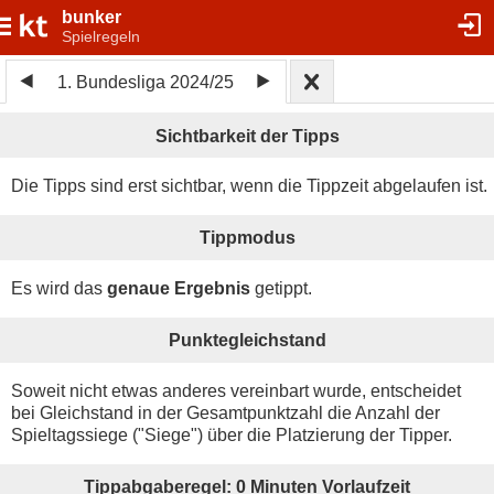
bunker
Spielregeln
1. Bundesliga 2024/25
Sichtbarkeit der Tipps
Die Tipps sind erst sichtbar, wenn die Tippzeit abgelaufen ist.
Tippmodus
Es wird das
genaue Ergebnis
getippt.
Punktegleichstand
Soweit nicht etwas anderes vereinbart wurde, entscheidet
bei Gleichstand in der Gesamtpunktzahl die Anzahl der
Spieltagssiege ("Siege") über die Platzierung der Tipper.
Tippabgaberegel: 0 Minuten Vorlaufzeit