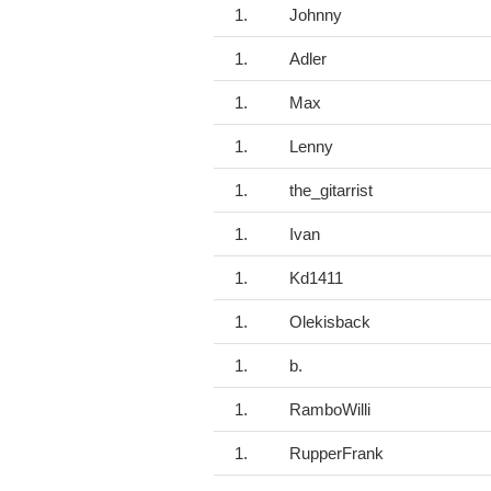
1.
Johnny
1.
Adler
1.
Max
1.
Lenny
1.
the_gitarrist
1.
Ivan
1.
Kd1411
1.
Olekisback
1.
b.
1.
RamboWilli
1.
RupperFrank