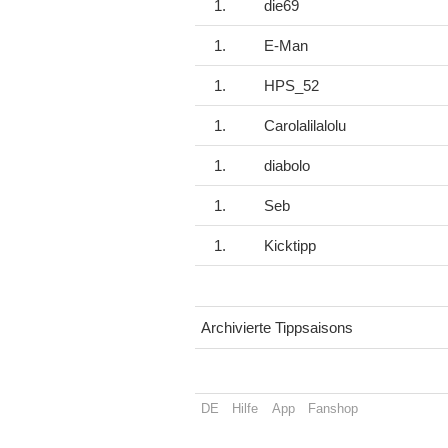
1.
die69
1.
E-Man
1.
HPS_52
1.
Carolalilalolu
1.
diabolo
1.
Seb
1.
Kicktipp
Archivierte Tippsaisons
DE
Hilfe
App
Fanshop