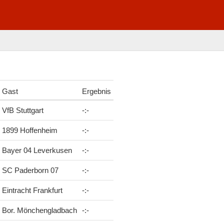
Gast
Ergebnis
VfB Stuttgart
-
:
-
1899 Hoffenheim
-
:
-
Bayer 04 Leverkusen
-
:
-
SC Paderborn 07
-
:
-
Eintracht Frankfurt
-
:
-
Bor. Mönchengladbach
-
:
-