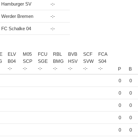
Hamburger SV
-
:
-
Werder Bremen
-
:
-
FC Schalke 04
-
:
-
E
ELV
M05
FCU
RBL
BVB
SCF
FCA
G
B04
SCP
SGE
BMG
HSV
SVW
S04
-
:
-
-
:
-
-
:
-
-
:
-
-
:
-
-
:
-
-
:
-
P
B
0
0
0
0
0
0
0
0
0
0