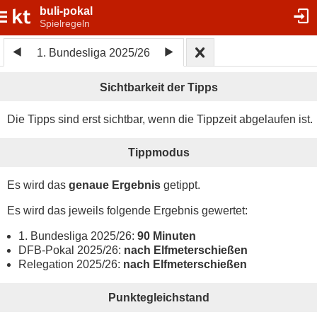
buli-pokal
Spielregeln
1. Bundesliga 2025/26
Sichtbarkeit der Tipps
Die Tipps sind erst sichtbar, wenn die Tippzeit abgelaufen ist.
Tippmodus
Es wird das
genaue Ergebnis
getippt.
Es wird das jeweils folgende Ergebnis gewertet:
1. Bundesliga 2025/26:
90 Minuten
DFB-Pokal 2025/26:
nach Elfmeterschießen
Relegation 2025/26:
nach Elfmeterschießen
Punktegleichstand